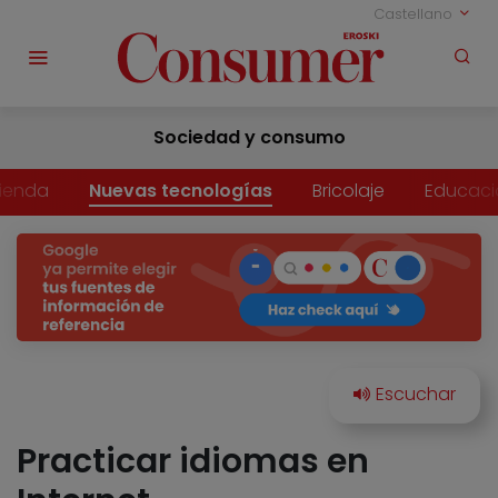
Castellano
Sociedad y consumo
vienda
Nuevas tecnologías
Bricolaje
Educaci
Practicar idiomas en