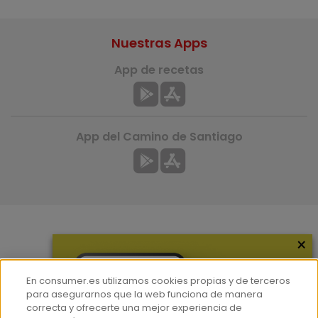
Nuestras Apps
App de recetas
App del Camino de Santiago
×
Más información
¿Quiénes somos?
En consumer.es utilizamos cookies propias y de terceros
Hemeroteca
para asegurarnos que la web funciona de manera
correcta y ofrecerte una mejor experiencia de
Contacto