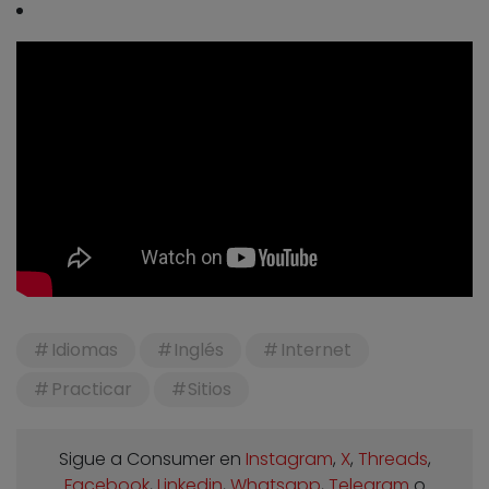
Idiomas
Inglés
Internet
Practicar
Sitios
Sigue a Consumer en
Instagram
,
X
,
Threads
,
Facebook
,
Linkedin
,
Whatsapp
,
Telegram
o