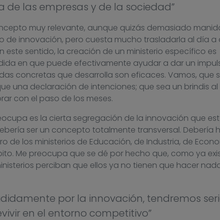
ía de las empresas y de la sociedad”
oncepto muy relevante, aunque quizás demasiado manid
de innovación, pero cuesta mucho trasladarla al día a 
 este sentido, la creación de un ministerio específico es
edida en que puede efectivamente ayudar a dar un impuls
didas concretas que desarrolla son eficaces. Vamos, que 
 una declaración de intenciones; que sea un brindis al 
ar con el paso de los meses.
eocupa es la cierta segregación de la innovación que es
debería ser un concepto totalmente transversal. Debería 
ro de los ministerios de Educación, de Industria, de Econ
ito. Me preocupa que se dé por hecho que, como ya exi
 ministerios perciban que ellos ya no tienen que hacer nada
didamente por la innovación, tendremos ser
ivir en el entorno competitivo”