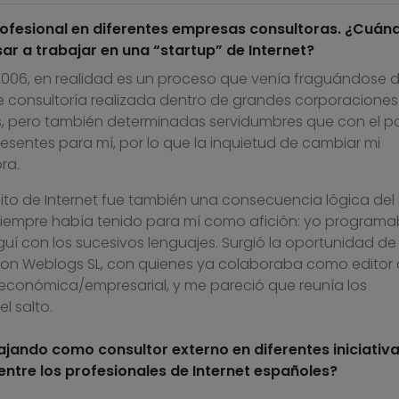
ofesional en diferentes empresas consultoras. ¿Cuán
ar a trabajar en una “startup” de Internet?
en 2006, en realidad es un proceso que venía fraguándose 
e consultoría realizada dentro de grandes corporaciones
s, pero también determinadas servidumbres que con el p
sentes para mí, por lo que la inquietud de cambiar mi
ra.
ito de Internet fue también una consecuencia lógica del 
siempre había tenido para mí como afición: yo program
uí con los sucesivos lenguajes. Surgió la oportunidad de
on Weblogs SL, con quienes ya colaboraba como editor
económica/empresarial, y me pareció que reunía los
l salto.
jando como consultor externo en diferentes iniciativa
entre los profesionales de Internet españoles?