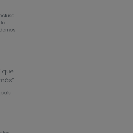
ncluso
 la
podemos
’ que
 más”
país.