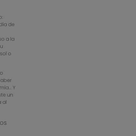
o:
día de
o a la
su
sol o
to
haber
omía… Y
ste un
 al
ios