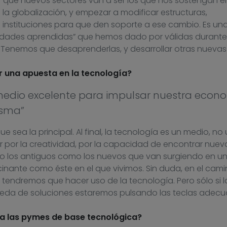
nir qué nuevos sectores van a ser los que nos sostengan e
la globalización, y empezar a modificar estructuras,
instituciones para que den soporte a ese cambio. Es un
“verdades aprendidas” que hemos dado por válidas durante
 Tenemos que desaprenderlas, y desarrollar otras nuevas
por una apuesta en la tecnología?
medio excelente para impulsar nuestra econo
isma”
ue sea la principal. Al final, la tecnología es un medio, no 
r por la creatividad, por la capacidad de encontrar nuev
to los antiguos como los nuevos que van surgiendo en u
nante como éste en el que vivimos. Sin duda, en el cam
tendremos que hacer uso de la tecnología. Pero sólo si l
ueda de soluciones estaremos pulsando las teclas adecu
a las pymes de base tecnológica?