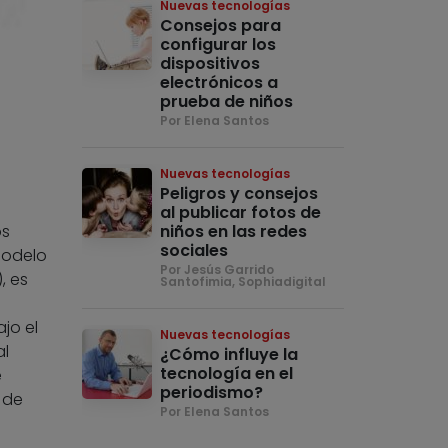
Nuevas tecnologías
Consejos para
configurar los
dispositivos
electrónicos a
prueba de niños
Por Elena Santos
Nuevas tecnologías
Peligros y consejos
al publicar fotos de
niños en las redes
os
sociales
modelo
Por Jesús Garrido
, es
Santofimia, Sophiadigital
jo el
Nuevas tecnologías
al
¿Cómo influye la
tecnología en el
e
periodismo?
 de
Por Elena Santos