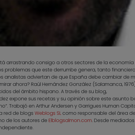
o está arrastrando consigo a otros sectores de la economía
os problemas que este derrumbe genera, tanto financier
s analistas adviertan de que España debe cambiar de 
mirar ahora? Raúl Hernández González (Salamanca, 1976)
dos del ámbito hispano. A través de su blog,
dez expone sus recetas y su opinión sobre este asunto ba
o”. Trabajó en Arthur Andersen y Garrigues Human Capit
la red de blogs
Weblogs SL
como responsable del área d
uno de los autores de
Elblogsalmon.com
. Desde mediados
independiente.