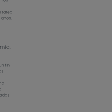
n los
a tarea
 años,
.
mía,
un fin
as
n
ino
a
adas.