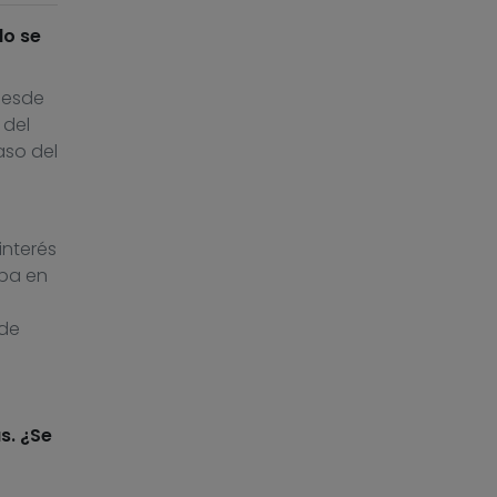
do se
desde
 del
aso del
interés
aba en
 de
s. ¿Se