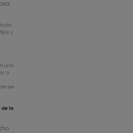
cosa
 todo
ijas y
on una
or a
de ser
 de la
cho