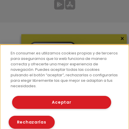
×
Más información
¿Quiénes somos?
En consumer.es utilizamos cookies propias y de terceros
Hemeroteca
para asegurarnos que la web funciona de manera
correcta y ofrecerte una mejor experiencia de
Contacto
navegación. Puedes aceptar todas las cookies
pulsando el botón “aceptar”, rechazarlas o configurarlas
Prensa
para elegir libremente las que mejor se adaptan a tus
Corpus Lingüístico Consumer
necesidades.
© Fundación EROSKI
Aceptar
Aviso legal
Políticas de privacidad
Políticas de cookies
Rechazarlas