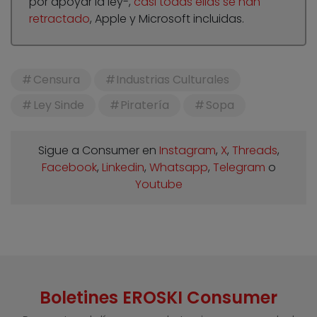
por apoyar la ley-,
casi todas ellas se han
retractado
, Apple y Microsoft incluidas.
Censura
Industrias Culturales
Ley Sinde
Piratería
Sopa
Sigue a Consumer en
Instagram
,
X
,
Threads
,
Facebook
,
Linkedin
,
Whatsapp
,
Telegram
o
Youtube
Boletines EROSKI Consumer