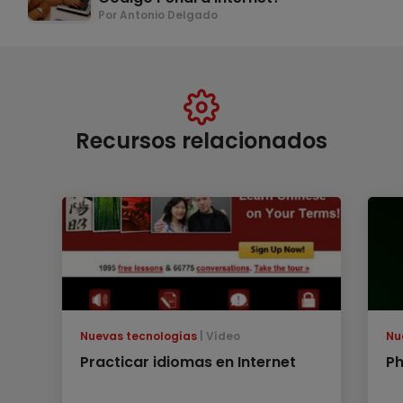
Por Antonio Delgado
Recursos relacionados
Nuevas tecnologías
Vídeo
Nu
Practicar idiomas en Internet
Ph