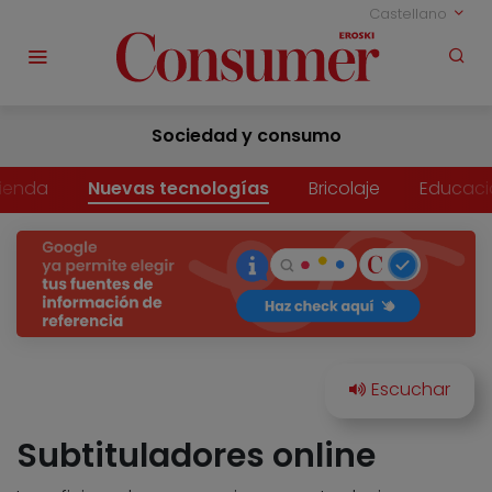
Castellano
Sociedad y consumo
vienda
Nuevas tecnologías
Bricolaje
Educaci
Subtituladores online