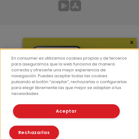
×
Más información
¿Quiénes somos?
En consumer.es utilizamos cookies propias y de terceros
Hemeroteca
para asegurarnos que la web funciona de manera
correcta y ofrecerte una mejor experiencia de
Contacto
navegación. Puedes aceptar todas las cookies
pulsando el botón “aceptar”, rechazarlas o configurarlas
Prensa
para elegir libremente las que mejor se adaptan a tus
Corpus Lingüístico Consumer
necesidades.
© Fundación EROSKI
Aceptar
Aviso legal
Políticas de privacidad
Políticas de cookies
Rechazarlas