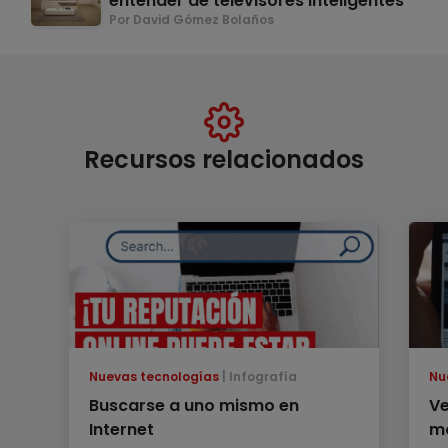
entender de televisores inteligentes
Por David Gómez Bolaños
Recursos relacionados
Nuevas tecnologías
Infografía
Nu
Buscarse a uno mismo en
Ve
Internet
mó