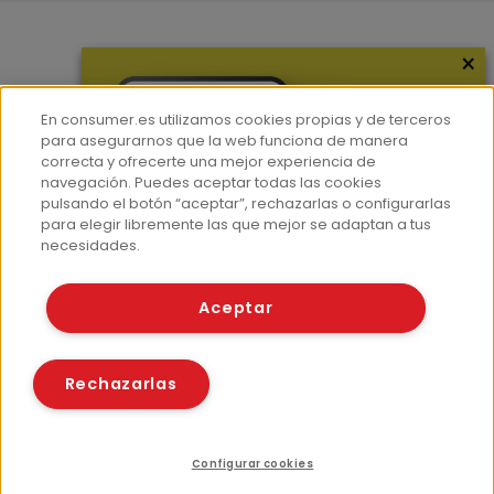
×
Más información
¿Quiénes somos?
En consumer.es utilizamos cookies propias y de terceros
Hemeroteca
para asegurarnos que la web funciona de manera
correcta y ofrecerte una mejor experiencia de
Contacto
navegación. Puedes aceptar todas las cookies
pulsando el botón “aceptar”, rechazarlas o configurarlas
Prensa
para elegir libremente las que mejor se adaptan a tus
Corpus Lingüístico Consumer
necesidades.
© Fundación EROSKI
Aceptar
Aviso legal
Políticas de privacidad
Políticas de cookies
Rechazarlas
Configurar cookies