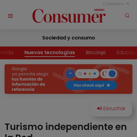
Castellano
Sociedad y consumo
vienda
Nuevas tecnologías
Bricolaje
Educaci
Turismo independiente en