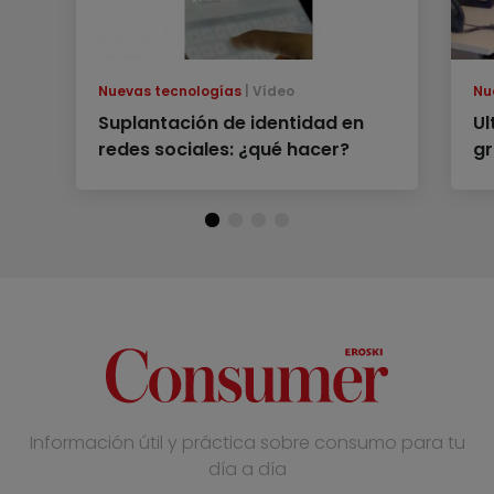
Nuevas tecnologías
Vídeo
Nu
Suplantación de identidad en
Ul
redes sociales: ¿qué hacer?
gr
Información útil y práctica sobre consumo para tu
día a día