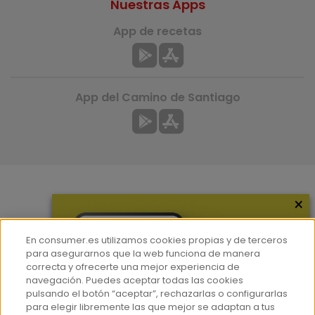
Nuestras Apps
App de recetas
App del Camino de Santiago
×
Más información
¿Quiénes somos?
En consumer.es utilizamos cookies propias y de terceros
Hemeroteca
para asegurarnos que la web funciona de manera
correcta y ofrecerte una mejor experiencia de
Contacto
navegación. Puedes aceptar todas las cookies
pulsando el botón “aceptar”, rechazarlas o configurarlas
Prensa
para elegir libremente las que mejor se adaptan a tus