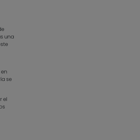
de
as una
este
 en
ía se
 el
os