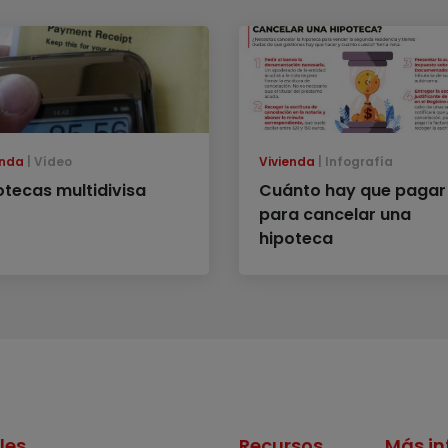
enda
Vídeo
Vivienda
Infografía
otecas multidivisa
Cuánto hay que pagar
para cancelar una
hipoteca
les
Recursos
Más in