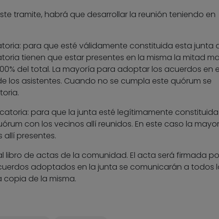
te tramite, habrá que desarrollar la reunión teniendo en
toria: para que esté válidamente constituida esta junta 
toria tienen que estar presentes en la misma la mitad m
00% del total. La mayoría para adoptar los acuerdos en 
de los asistentes. Cuando no se cumpla este quórum se
oria.
atoria: para que la junta esté legítimamente constituida
um con los vecinos allí reunidos. En este caso la mayor
allí presentes.
l libro de actas de la comunidad. El acta será firmada por
acuerdos adoptados en la junta se comunicarán a todos l
na copia de la misma.