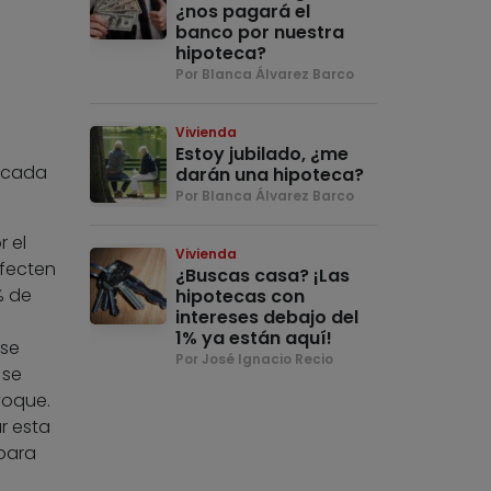
¿nos pagará el
banco por nuestra
hipoteca?
Por Blanca Álvarez Barco
Vivienda
Estoy jubilado, ¿me
nicada
darán una hipoteca?
Por Blanca Álvarez Barco
 el
Vivienda
afecten
¿Buscas casa? ¡Las
% de
hipotecas con
intereses debajo del
1% ya están aquí!
rse
Por José Ignacio Recio
 se
voque.
r esta
 para