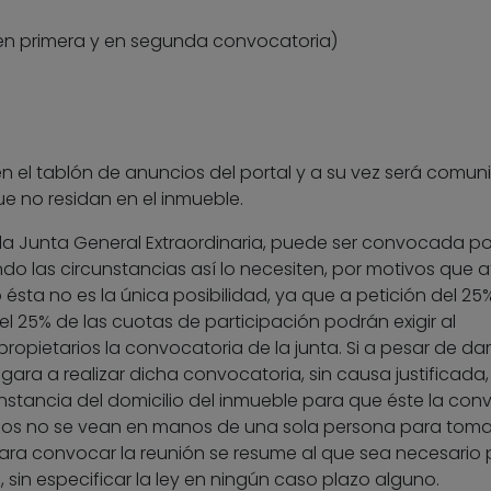
 (en primera y en segunda convocatoria)
n el tablón de anuncios del portal y a su vez será comu
ue no residan en el inmueble.
la Junta General Extraordinaria, puede ser convocada por
do las circunstancias así lo necesiten, por motivos que 
ésta no es la única posibilidad, ya que a petición del 25
el 25% de las cuotas de participación podrán exigir al
opietarios la convocatoria de la junta. Si a pesar de da
egara a realizar dicha convocatoria, sin causa justificada,
instancia del domicilio del inmueble para que éste la con
ecinos no se vean en manos de una sola persona para toma
 para convocar la reunión se resume al que sea necesario
 sin especificar la ley en ningún caso plazo alguno.