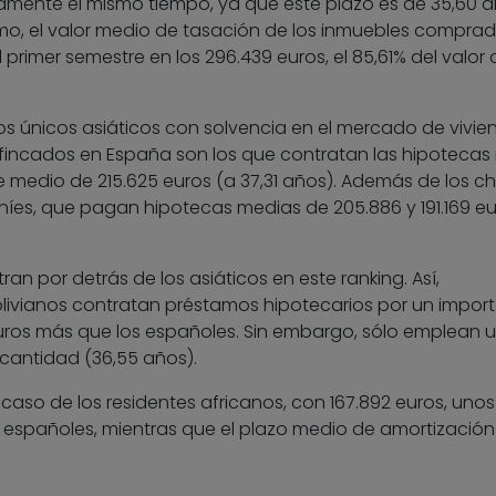
amente el mismo tiempo, ya que este plazo es de 35,60 
smo, el valor medio de tasación de los inmuebles compra
primer semestre en los 296.439 euros, el 85,61% del valor 
los únicos asiáticos con solvencia en el mercado de vivie
 afincados en España son los que contratan las hipoteca
 medio de 215.625 euros (a 37,31 años). Además de los ch
aníes, que pagan hipotecas medias de 205.886 y 191.169 eu
an por detrás de los asiáticos en este ranking. Así,
livianos contratan préstamos hipotecarios por un impor
euros más que los españoles. Sin embargo, sólo emplean 
 cantidad (36,55 años).
 caso de los residentes africanos, con 167.892 euros, unos
s españoles, mientras que el plazo medio de amortización