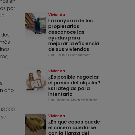
años en
dos por
del
Vivienda
La mayoría de los
propietarios
desconoce las
ndas
ayudas para
s más
mejorar la eficiencia
inos
de sus viviendas
Por EROSKI Consumer
ros,
Vivienda
¿Es posible negociar
el precio del alquiler?
te
Estrategias para
un año
intentarlo
Por Blanca Álvarez Barco
 13.000
 se
Vivienda
¿En qué casos puede
el casero quedarse
con la fianza del