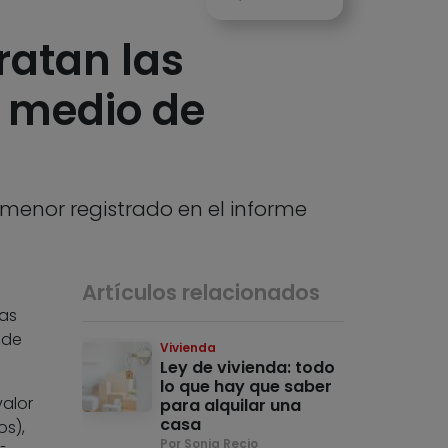
ratan las
e medio de
menor registrado en el informe
Artículos relacionados
las
 de
Vivienda
Ley de vivienda: todo
lo que hay que saber
valor
para alquilar una
casa
os),
Por Sonia Recio