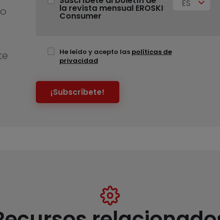
Suscríbete al boletín de
ES
la revista mensual EROSKI
no
Consumer
He leído y acepto las
políticas de
te
privacidad
¡Subscríbete!
Recursos relacionado