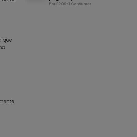
Por EROSKI Consumer
ra que
ino
lmente