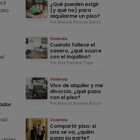
cil
¿Qué pueden exigir
(y qué no) para
ario
alquilarme un piso?
Por Blanca Álvarez Barco
Vivienda
Cuando fallece el
casero, ¿qué ocurre
con el inquilino?
el
Por Ana Palomo Trigo
Vivienda
Vivo de alquiler y me
divorcio, ¿qué pasa
con el piso?
Por Blanca Álvarez Barco
dador
,
así
Vivienda
Compartir piso: si
uno se va, ¿quién
paga su parte?
» antes