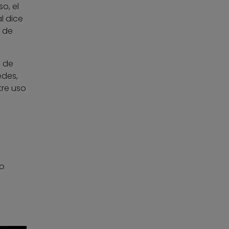
o, el
l dice
l de
o de
edes,
tre uso
do