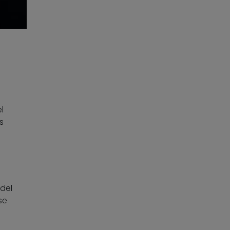
l
s
del
se