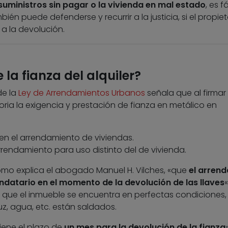
suministros sin pagar o la vivienda en mal estado
, es fá
ién puede defenderse y recurrir a la justicia, si el propiet
a la devolución.
la fianza del alquiler?
de la
Ley de Arrendamientos Urbanos
señala que al firmar 
oria la exigencia y prestación de fianza en metálico en
n el arrendamiento de viviendas.
rendamiento para uso distinto del de vivienda.
mo explica el abogado Manuel H. Vilches, «que
el arren
endatario en el momento de la devolución de las llaves
«
e el inmueble se encuentra en perfectas condiciones, 
z, agua, etc. están saldados.
iene el plazo de
un mes para la devolución de la fianza