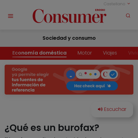
Castellano
Sociedad y consumo
Economía doméstica
Motor
Viajes
Viv
¿Qué es un burofax?