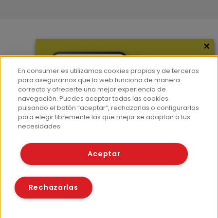
×
Más información
¿Quiénes somos?
En consumer.es utilizamos cookies propias y de terceros
Hemeroteca
para asegurarnos que la web funciona de manera
correcta y ofrecerte una mejor experiencia de
Contacto
navegación. Puedes aceptar todas las cookies
pulsando el botón “aceptar”, rechazarlas o configurarlas
Prensa
para elegir libremente las que mejor se adaptan a tus
Corpus Lingüístico Consumer
necesidades.
© Fundación EROSKI
Aceptar
Aviso legal
Políticas de privacidad
Políticas de cookies
Rechazarlas