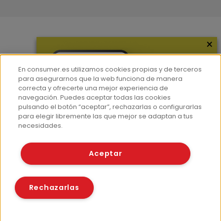
×
Más información
¿Quiénes somos?
En consumer.es utilizamos cookies propias y de terceros
Hemeroteca
para asegurarnos que la web funciona de manera
correcta y ofrecerte una mejor experiencia de
Contacto
navegación. Puedes aceptar todas las cookies
pulsando el botón “aceptar”, rechazarlas o configurarlas
Prensa
para elegir libremente las que mejor se adaptan a tus
Corpus Lingüístico Consumer
necesidades.
© Fundación EROSKI
Aceptar
Aviso legal
Políticas de privacidad
Políticas de cookies
Rechazarlas