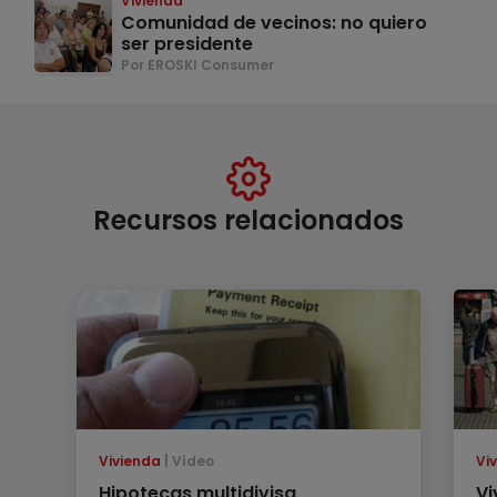
Vivienda
Comunidad de vecinos: no quiero
ser presidente
Por EROSKI Consumer
Recursos relacionados
Vivienda
Vídeo
Vi
Hipotecas multidivisa
Vi