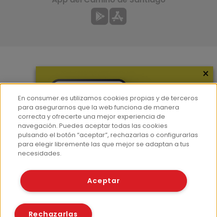
×
Más información
¿Quiénes somos?
En consumer.es utilizamos cookies propias y de terceros
Hemeroteca
para asegurarnos que la web funciona de manera
correcta y ofrecerte una mejor experiencia de
Contacto
navegación. Puedes aceptar todas las cookies
pulsando el botón “aceptar”, rechazarlas o configurarlas
Prensa
para elegir libremente las que mejor se adaptan a tus
Corpus Lingüístico Consumer
necesidades.
© Fundación EROSKI
Aceptar
Aviso legal
Políticas de privacidad
Políticas de cookies
Rechazarlas