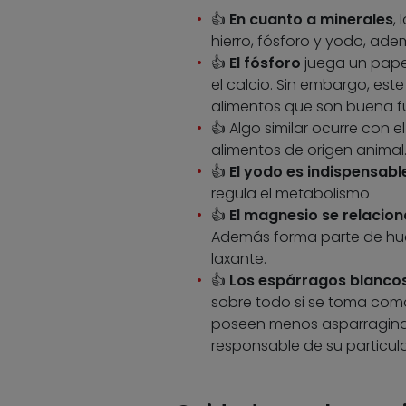
👍
En cuanto a minerales
,
hierro, fósforo y yodo, ad
👍
El fósforo
juega un papel
el calcio. Sin embargo, est
alimentos que son buena fu
👍 Algo similar ocurre con e
alimentos de origen animal
👍
El yodo es indispensabl
regula el metabolismo
👍
El magnesio se relacion
Además forma parte de hue
laxante.
👍
Los espárragos blancos
sobre todo si se toma como
poseen menos asparragina, 
responsable de su particula