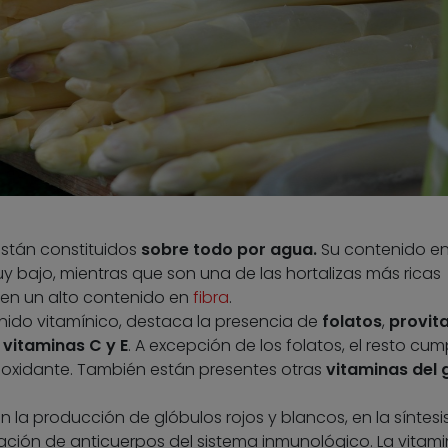
están constituidos
sobre todo por agua.
Su contenido e
y bajo, mientras que son una de las hortalizas más ricas
nen un alto contenido en
fibra
.
nido vitamínico, destaca la presencia
de
folatos
,
provit
 vitaminas C y E
. A excepción de los folatos, el resto cum
ioxidante. También están presentes otras
vitaminas del 
n la producción de glóbulos rojos y blancos, en la síntesi
mación de anticuerpos del sistema inmunológico. La vitam