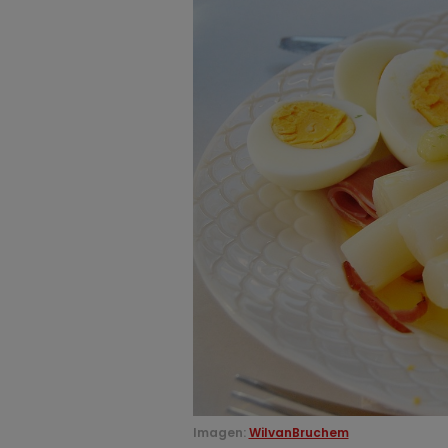
Imagen:
WilvanBruchem