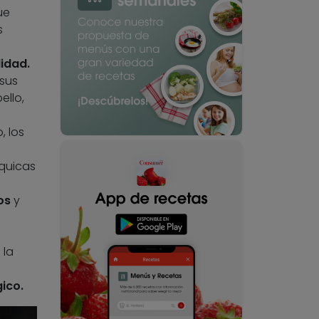
ue
s
lidad.
sus
ello,
o, los
íquicas
os
y
 la
ico.