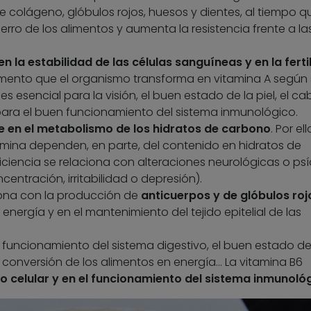
e colágeno, glóbulos rojos, huesos y dientes, al tiempo q
erro de los alimentos y aumenta la resistencia frente a la
n la estabilidad de las células sanguíneas y en la ferti
gmento que el organismo transforma en vitamina A según 
s esencial para la visión, el buen estado de la piel, el cab
para el buen funcionamiento del sistema inmunológico.
ne en el metabolismo de los hidratos de carbono
. Por ell
amina dependen, en parte, del contenido en hidratos de
iciencia se relaciona con alteraciones neurológicas o ps
entración, irritabilidad o depresión).
iona con la producción de
anticuerpos y de glóbulos roj
nergía y en el mantenimiento del tejido epitelial de las
el funcionamiento del sistema digestivo, el buen estado de
la conversión de los alimentos en energía… La vitamina B6
 celular y en el funcionamiento del sistema inmunológ