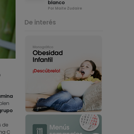
blanco
Por Maite Zudaire
De interés
n
amina
plen
grupo
s de
ina C