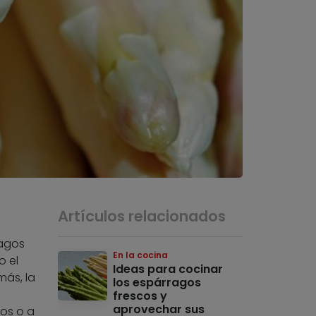
Artículos relacionados
ragos
En la cocina
o el
Ideas para cocinar
más, la
los espárragos
frescos y
aprovechar sus
os o a