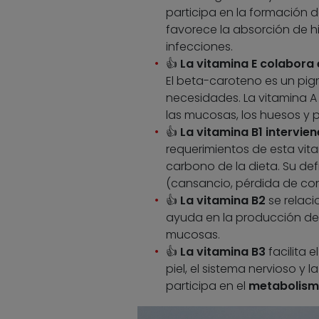
participa en la formación d
favorece la absorción de hi
infecciones.
👍
La vitamina E colabora e
El beta-caroteno es un pi
necesidades. La vitamina A e
las mucosas, los huesos y 
👍
La vitamina B1 intervie
requerimientos de esta vit
carbono de la dieta. Su def
(cansancio, pérdida de conc
👍
La vitamina B2
se relac
ayuda en la producción de e
mucosas.
👍
La vitamina B3
facilita 
piel, el sistema nervioso y 
participa en el
metabolismo