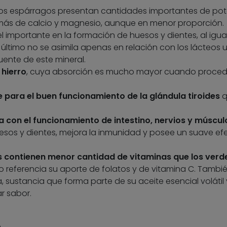
 los espárragos presentan cantidades importantes de pot
emás de calcio y magnesio, aunque en menor proporción.
 importante en la formación de huesos y dientes, al igua
e último no se asimila apenas en relación con los lácteos u
ente de este mineral.
l
hierro
, cuya absorción es mucho mayor cuando proce
.
e para el buen funcionamiento de la glándula tiroides
q
a con el funcionamiento de intestino, nervios y múscul
sos y dientes, mejora la inmunidad y posee un suave ef
 contienen menor cantidad de vitaminas que los verd
 referencia su aporte de folatos y de vitamina C. Tambi
sustancia que forma parte de su aceite esencial volátil 
r sabor.