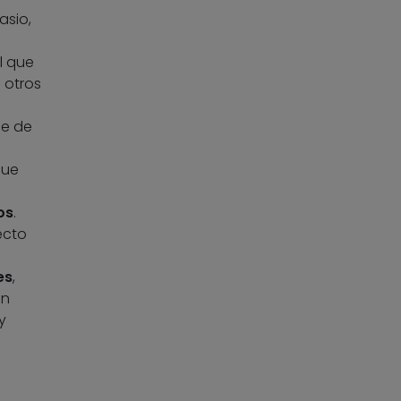
asio,
l que
 otros
de de
ue
os
.
ecto
es
,
én
y