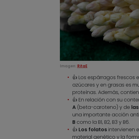
Imagen:
RitaE
👍 Los espárragos frescos 
azúcares y en grasas es mu
proteínas. Además, contie
👍 En relación con su conte
A
(beta-caroteno) y de
las
una importante acción ant
B
como la B1, B2, B3 y B6.
👍
Los folatos
intervienen e
material genético y la for