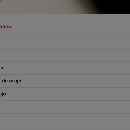
fico:
os
 de orujo
ujo