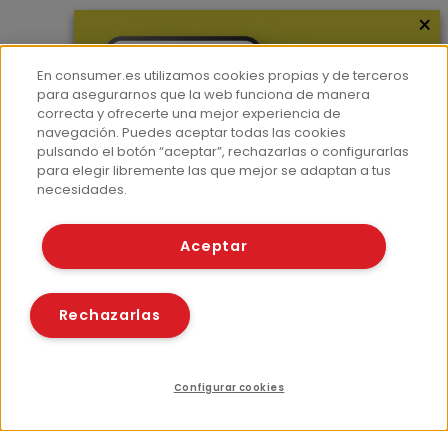
×
Más información
En consumer.es utilizamos cookies propias y de terceros
¿Quiénes somos?
para asegurarnos que la web funciona de manera
correcta y ofrecerte una mejor experiencia de
Hemeroteca
navegación. Puedes aceptar todas las cookies
Contacto
pulsando el botón “aceptar”, rechazarlas o configurarlas
para elegir libremente las que mejor se adaptan a tus
Prensa
necesidades.
Corpus Lingüístico Consumer
Aceptar
© Fundación EROSKI
Aviso legal
Políticas de privacidad
Rechazarlas
Políticas de cookies
Configurar cookies
Índice
Recursos relacionados
Compartir