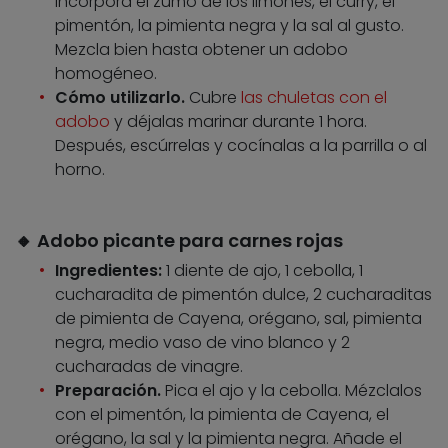
Incorpora el zumo de los limones, el curry, el
pimentón, la pimienta negra y la sal al gusto.
Mezcla bien hasta obtener un adobo
homogéneo.
Cómo utilizarlo.
Cubre
las chuletas con el
adobo
y déjalas marinar durante 1 hora.
Después, escúrrelas y cocínalas a la parrilla o al
horno.
🔸
Adobo picante para carnes rojas
Ingredientes:
1 diente de ajo, 1 cebolla, 1
cucharadita de pimentón dulce, 2 cucharaditas
de pimienta de Cayena, orégano, sal, pimienta
negra, medio vaso de vino blanco y 2
cucharadas de vinagre.
Preparación.
Pica el ajo y la cebolla. Mézclalos
con el pimentón, la pimienta de Cayena, el
orégano, la sal y la pimienta negra. Añade el