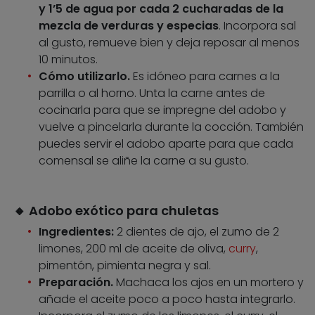
y 1’5 de agua por cada 2 cucharadas de la
mezcla de verduras y especias
. Incorpora sal
al gusto, remueve bien y deja reposar al menos
10 minutos.
Cómo utilizarlo.
Es idóneo para carnes a la
parrilla o al horno. Unta la carne antes de
cocinarla para que se impregne del adobo y
vuelve a pincelarla durante la cocción. También
puedes servir el adobo aparte para que cada
comensal se aliñe la carne a su gusto.
🔸 Adobo exótico para chuletas
Ingredientes:
2 dientes de ajo, el zumo de 2
limones, 200 ml de aceite de oliva,
curry
,
pimentón, pimienta negra y sal.
Preparación.
Machaca los ajos en un mortero y
añade el aceite poco a poco hasta integrarlo.