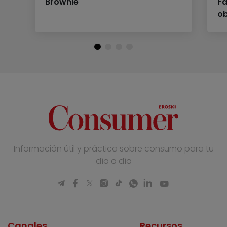
Brownie
Fa
ob
Información útil y práctica sobre consumo para tu
día a día
Canales
Recursos