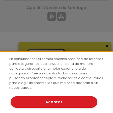
App del Camino de Santiago
×
Más información
¿Quiénes somos?
En consumer.es utilizamos cookies propias y de terceros
Hemeroteca
para asegurarnos que la web funciona de manera
correcta y ofrecerte una mejor experiencia de
Contacto
navegación. Puedes aceptar todas las cookies
pulsando el botón “aceptar”, rechazarlas o configurarlas
Prensa
para elegir libremente las que mejor se adaptan a tus
Corpus Lingüístico Consumer
necesidades.
© Fundación EROSKI
Aceptar
Aviso legal
Políticas de privacidad
Políticas de cookies