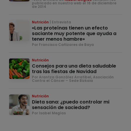
publicado en nuestra web el 16 de diciembre
de 2014
Nutrición
Entrevista
«Las proteínas tienen un efecto
saciante muy potente que ayuda a
tener menos hambre»
Por Francisco Cañizares de Baya
Nutrición
Consejos para una dieta saludable
tras las fiestas de Navidad
Por Arantza González Arratibel, Asociación
Contra el Cáncer – Sede Bizkaia
Nutrición
Dieta sana: ¿puedo controlar mi
sensación de saciedad?
Por Isabel Megías