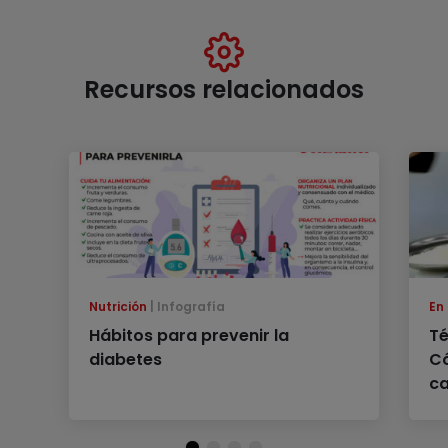
Recursos relacionados
Nutrición
Infografía
En
Hábitos para prevenir la
Té
diabetes
Có
c