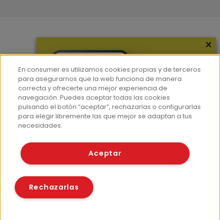
×
Más información
¿Quiénes somos?
En consumer.es utilizamos cookies propias y de terceros
Hemeroteca
para asegurarnos que la web funciona de manera
correcta y ofrecerte una mejor experiencia de
Contacto
navegación. Puedes aceptar todas las cookies
pulsando el botón “aceptar”, rechazarlas o configurarlas
Prensa
para elegir libremente las que mejor se adaptan a tus
Corpus Lingüístico Consumer
necesidades.
© Fundación EROSKI
Aceptar
Aviso legal
Políticas de privacidad
Políticas de cookies
Rechazarlas