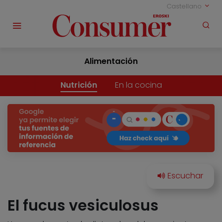
Castellano
Alimentación
Nutrición
En la cocina
El fucus vesiculosus