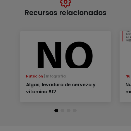
Recursos relacionados
Nutrición
Infografía
Nu
Algas, levadura de cerveza y
Nu
vitamina B12
me