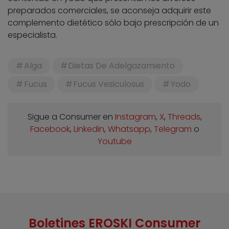
preparados comerciales, se aconseja adquirir este
complemento dietético sólo bajo prescripción de un
especialista.
Alga
Dietas De Adelgazamiento
Fucus
Fucus Vesiculosus
Yodo
Sigue a Consumer en
Instagram
,
X
,
Threads
,
Facebook
,
Linkedin
,
Whatsapp
,
Telegram
o
Youtube
Boletines EROSKI Consumer