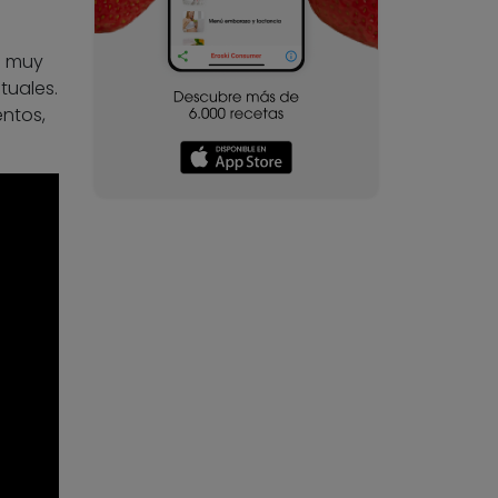
s muy
tuales.
ntos,