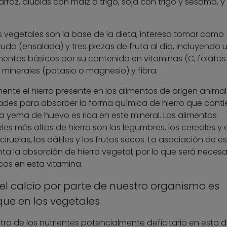
rroz, alubias con maíz o trigo, soja con trigo y sésamo, y
s vegetales son la base de la dieta, interesa tomar como
da (ensalada) y tres piezas de fruta al día, incluyendo 
imentos básicos por su contenido en vitaminas (C, folatos
s minerales (potasio o magnesio) y fibra.
mente el hierro presente en los alimentos de origen animal
ltades para absorber la forma química de hierro que cont
a yema de huevo es rica en este mineral. Los alimentos
es más altos de hierro son las legumbres, los cereales y e
ciruelas, los dátiles y los frutos secos. La asociación de e
a la absorción de hierro vegetal, por lo que será necesa
os en esta vitamina.
l calcio por parte de nuestro organismo es
que en los vegetales
tro de los nutrientes potencialmente deficitario en esta di