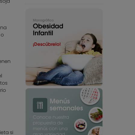
 soja
una
 o
ienen
l
stos
rio
eta si