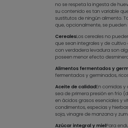
no se respeta la ingesta de huev
su contenido es tan variable 
sustitutos de ningún alimento. 
que, opcionalmente, se pueden in
Cereales
Los cereales no pueden
que sean integrales y de cultivo 
con verdadera levadura son alg
poseen menor efecto desminerali
Alimentos fermentados y ger
fermentados y germinados, ricos e
Aceite de calidad
En comidas y 
sea de primera presión en frío (d
en ácidos grasos esenciales y v
condimentos, especias y hierbas
soja, vinagre de manzana y zum
Azúcar integral y miel
Para endu