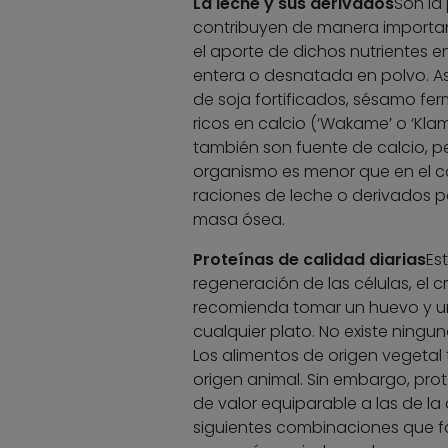
La leche y sus derivados
Son la 
contribuyen de manera important
el aporte de dichos nutrientes en
entera o desnatada en polvo. A
de soja fortificados, sésamo f
ricos en calcio (‘Wakame’ o ‘Klam
también son fuente de calcio, p
organismo es menor que en el c
raciones de leche o derivados p
masa ósea.
Proteínas de calidad diarias
Es
regeneración de las células, el
recomienda tomar un huevo y un
cualquier plato. No existe ning
Los alimentos de origen vegetal
origen animal. Sin embargo, pr
de valor equiparable a las de la 
siguientes combinaciones que fav