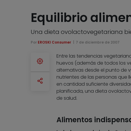
Equilibrio alime
Una dieta ovolactovegetariana bi
Por
EROSKI Consumer
7 de diciembre de 2007
Entre las tendencias vegetarian
huevos (además de todos los ve
alternativas desde el punto de v
nutrientes de las personas que l
en cantidad suficiente diversi
planificada, una dieta ovolact
de salud.
Alimentos indispens