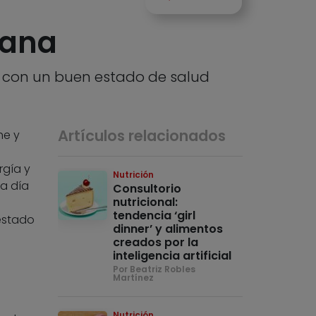
iana
 con un buen estado de salud
Artículos relacionados
he y
s
rgía y
Nutrición
da día
Consultorio
nutricional:
tendencia ‘girl
estado
dinner’ y alimentos
creados por la
inteligencia artificial
Por Beatriz Robles
Martínez
Nutrición