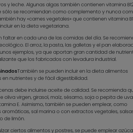
os y leche. Algunas algas también contienen vitamina B12
que sólo se recomiendan como complemento y nunca co
También hay «carnes vegetales» que contienen vitamina B1
cluir en la dieta vegetariana.
 faltar en cada una de las comidas del día. Se recomie
ecológico. El arroz, la pasta, las galletas y el pan elabora
unos ejemplos, ya que aportan gran cantidad de nutrien
zante que los fabricados con levadura industrial.
minados
También se pueden incluir en la dieta alimentos
n nutrientes y de fácil digestibilidad.
cenas debe incluirse aceite de calidad. Se recomienda q
e oliva virgen, girasol, maíz, sésamo, soja o pepita de uva)
itamina E. Asimismo, también se pueden emplear, como
 aromáticas, sal marina o con extractos vegetales, salsa
o de limón.
lzar ciertos alimentos y postres, se puede emplear azúca