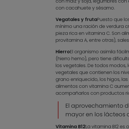
con maíz y soja, legumbres con a
con cacahuete y sésamo.
Vegatales y fruta
Puesto que lo
mínimo una ración de verdura cru
pieza rica en vitamina C. Son al
provitamina A, entre otras), sale
Hierro
El organismo asimila fácil
(hierro hemo), pero tiene dificu
los vegetales. De todos modos, l
vegetales que contienen los nivel
grano enriquecido, los higos, las 
alimentos con vitamina C aument
acompañarlos con productos ric
El aprovechamiento de
mayor en los lácteos 
Vitamina B12
La vitamina B12 es o