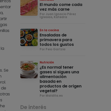
mentos
El mundo come cada
mentar
vez más carne
a,
Por Juan Ignacio Pérez
Iglesias, Katedra
rtir
lgas
millas
En la cocina
Ensaladas de
primavera para
todos los gustos
 la
Por Peio Gartzia
Nutrición
¿Es normal tener
s. Se
gases si sigues una
n
alimentación
basada en
ol.
productos de origen
s de
vegetal?
otras
Por Maldita.es
as
che
De interés