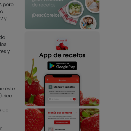
, pero
mo
2 y
nda
dos
tes y
ue éste
, rico
s de
r