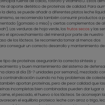
principal fuente de calcio, fósforo y vitamina D. Estos ali
e al aporte dietético de proteínas de calidad. Para au
 la dieta, se puede añadir a diferentes platos leche líquid
simismo, se recomienda también consumir productos a pa
ermentado (gomasio o miso) y ciertas complementos de a
ah’). Las verduras de hoja verde, los
frutos secos
y las se
ero el aprovechamiento del mineral por parte de nuestro
aso de los lácteos. Se recomienda tomar al menos dos
ara conseguir un correcto desarrollo y mantenimiento de
te tipo de proteínas asegurarán la correcta síntesis y
 crecimiento y buen mantenimiento del sistema de defensa
a clara al día (6-7 unidades por semana), mezclado co
una contraindicación cuando no hay problemas de colester
 también aportan proteínas, pero de peor calidad que la
oteínas incompletas bien combinadas pueden dar lugar a 
carne, el pescado, el huevo o los lácteos. Se aconsejan l
orecen el equilibrio proteico: leche con arroz o trigo, le