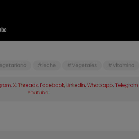
egetariana
leche
Vegetales
Vitamina
gram
,
X
,
Threads
,
Facebook
,
Linkedin
,
Whatsapp
,
Telegram
Youtube