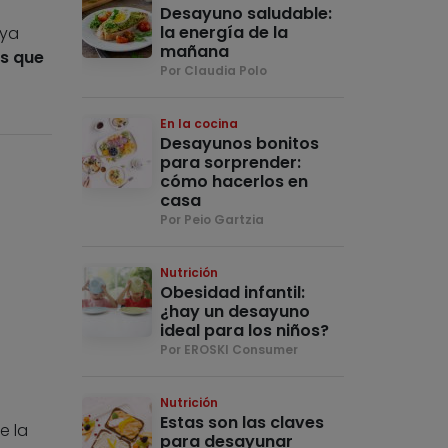
Desayuno saludable:
la energía de la
 ya
mañana
as que
Por Claudia Polo
En la cocina
Desayunos bonitos
para sorprender:
cómo hacerlos en
casa
Por Peio Gartzia
Nutrición
Obesidad infantil:
¿hay un desayuno
ideal para los niños?
Por EROSKI Consumer
Nutrición
Estas son las claves
e la
para desayunar