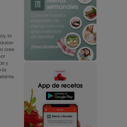
y, la
causa»
lo cree
or
as y
 la
elante.