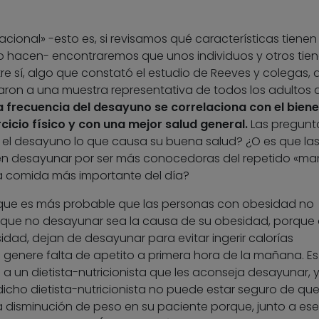
cional» -esto es, si revisamos qué características tienen 
 hacen- encontraremos que unos individuos y otros tie
tre sí, algo que constató el estudio de Reeves y colegas, 
uaron a una muestra representativa de todos los adultos 
 frecuencia del desayuno se correlaciona con el biene
rcicio físico y con una mejor salud general.
Las pregunt
 el desayuno lo que causa su buena salud? ¿O es que la
n desayunar por ser más conocedoras del repetido «ma
la comida más importante del día?
que es más probable que las personas con obesidad no
que no desayunar sea la causa de su obesidad, porque 
dad, dejan de desayunar para evitar ingerir calorías
d genere falta de apetito a primera hora de la mañana. Es
 a un dietista-nutricionista que les aconseja desayunar, 
cho dietista-nutricionista no puede estar seguro de que
 disminución de peso en su paciente porque, junto a ese