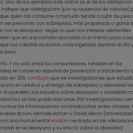
es
. Uno de los ejemplos más claros es el de los «refrescos
indique que «adelgazan» (por su ausencia de calorías) 
que quien los consume a menudo tiende a subir de peso
n ser personas con sobrepeso, más propensas a ganar ki
rre con el desayuno: según lo que nos interese «defender»
elen que es una comida asociada a un menor peso corp
que sus calorías se suman a las ingeridas durante el día y
ar peso.
to. Y no solo entre los consumidores, también en los
 idea, el consenso español de prevención y tratamiento d
ado en 2011,
concluyó
que las investigaciones que estudia
esayuno en adultos y el riesgo de sobrepeso y obesidad s
». En paralelo, los estudios sobre desayuno y obesidad n
asta hoy se han publicado unas 350 investigaciones cien
ontrar las informaciones contradictorias antes citadas. 
Andrew Brown, Michelle Bohan y David Allison (Universidad
zaron una monumental
revisión
centrada en las «distorsion
tradas en el desayuno y su efecto sobre la obesidad.