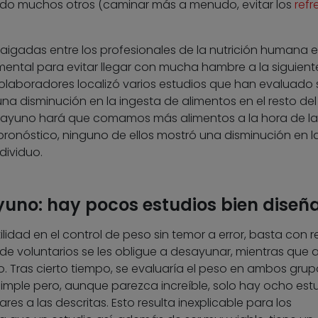
dado muchos otros (caminar más a menudo, evitar los
refr
aigadas entre los profesionales de la nutrición humana 
ental para evitar llegar con mucha hambre a la siguient
colaboradores localizó varios estudios que han evaluado s
a disminución en la ingesta de alimentos en el resto del
desayuno hará que comamos más alimentos a la hora de la
pronóstico, ninguno de ellos mostró una disminución en 
dividuo.
yuno: hay pocos estudios bien diseñ
lidad en el control de peso sin temor a error, basta con re
de voluntarios se les obligue a desayunar, mientras que a
o. Tras cierto tiempo, se evaluaría el peso en ambos grup
simple pero, aunque parezca increíble, solo hay ocho est
ares a las descritas. Esto resulta inexplicable para los