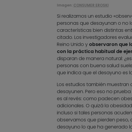
Imagen:
CONSUMER EROSKI
Si realizamos un estudio «observa
personas que desayunan o no lo
características bien distintas en
citado. Los investigadores eval
Reino Unido y
observaron que la
con la práctica habitual de eje
disparan de manera natural: ¿es
personas con buena salud suele
que indica que el desayuno es 
Los estudios también muestran 
desayunen. Pero eso no prueba 
es al revés: como padecen obesi
adicionales. O quizá la obesida
incluso si tales personas acuden
observamos que pierden peso, di
desayuno lo que ha generado la