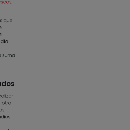
escos
,
es que
e
i
 día
la suma
ados
alizar
 otro
os
udios