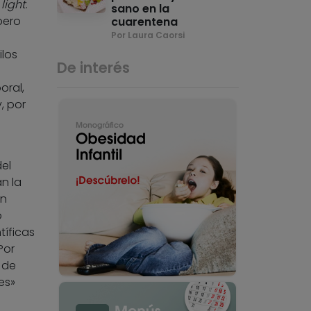
»
light
.
sano en la
pero
cuarentena
Por Laura Caorsi
los
De interés
oral,
, por
el
n la
on
o
tíficas
Por
 de
es»