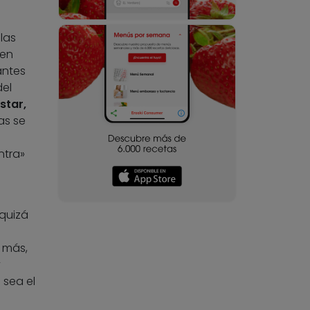
las
nen
antes
del
star,
as se
s
ntra»
quizá
 más,
y
 sea el