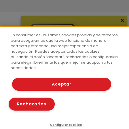
×
Más información
En consumer.es utilizamos cookies propias y de terceros
¿Quiénes somos?
para asegurarnos que la web funciona de manera
correcta y ofrecerte una mejor experiencia de
Hemeroteca
navegación. Puedes aceptar todas las cookies
Contacto
pulsando el botón “aceptar”, rechazarlas o configurarlas
para elegir libremente las que mejor se adaptan a tus
Prensa
necesidades.
Corpus Lingüístico Consumer
Aceptar
© Fundación EROSKI
Aviso legal
Políticas de privacidad
Rechazarlas
Políticas de cookies
Configurar cookies