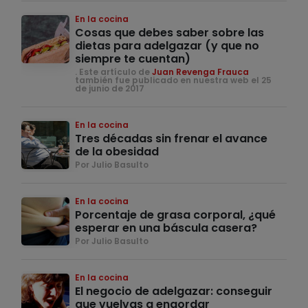
En la cocina
Cosas que debes saber sobre las
dietas para adelgazar (y que no
siempre te cuentan)
. Este artículo de
Juan Revenga Frauca
también fue publicado en nuestra web el 25
de junio de 2017
En la cocina
Tres décadas sin frenar el avance
de la obesidad
Por Julio Basulto
En la cocina
Porcentaje de grasa corporal, ¿qué
esperar en una báscula casera?
Por Julio Basulto
En la cocina
El negocio de adelgazar: conseguir
que vuelvas a engordar