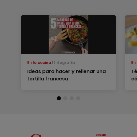
En la cocina
Infografía
En
Ideas para hacer y rellenar una
Té
tortilla francesa
có