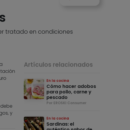
s
ser tratado en condiciones
Artículos relacionados
la
ntación
uro
En la cocina
Cómo hacer adobos
para pollo, carne y
pescado
Por EROSKI Consumer
, debe
gos, y
En la cocina
Sardinas: el
auténtico sabor de