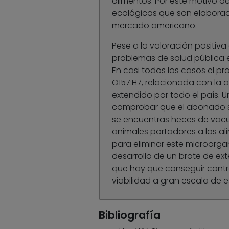
alimentos. Por este motivo ac
ecológicas que son elaborad
mercado americano.
Pese a la valoración positiva
problemas de salud pública e
En casi todos los casos el p
O157:H7, relacionada con la 
extendido por todo el país. U
comprobar que el abonado se
se encuentras heces de vacun
animales portadores a los ali
para eliminar este microorga
desarrollo de un brote de exte
que hay que conseguir contro
viabilidad a gran escala de e
Bibliografía