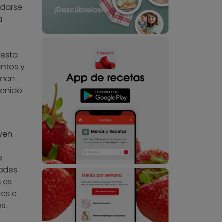
idarse
á
 esta
ntos y
enen
tenido
yen
a
dades
 es
es e
s.