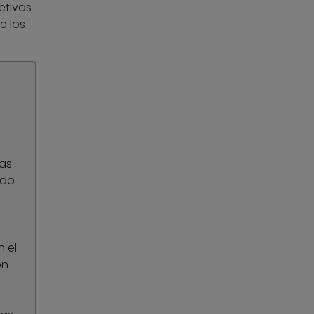
etivas
e los
sas
ndo
 el
on