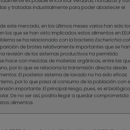
tualmente es posible encontrar verduras, hortalizas y fru
as y tratadas industrialmente para poder abastecer el
 de este mercado, en los últimos meses varios han sido lo
n los que se han visto implicados estos alimentos en EEU
roblema se ha relacionado con la bacteria
Escherichia col
aparición de brotes relativamente importantes que se ha
na revisión de los sistemas productivos ha permitido
 hace con mezclas de materias orgánicas, entre las qu
o, por lo que se relaciona la transmisión directa desde
mentos. El posterior sistema de lavado no ha sido eficaz
nismo, por lo que pasa al consumo de la población con e
nsión importante. El principal riesgo, pues, es el biológico
lar. De no ser así, podría llegar a quedar comprometida 
stos alimentos.