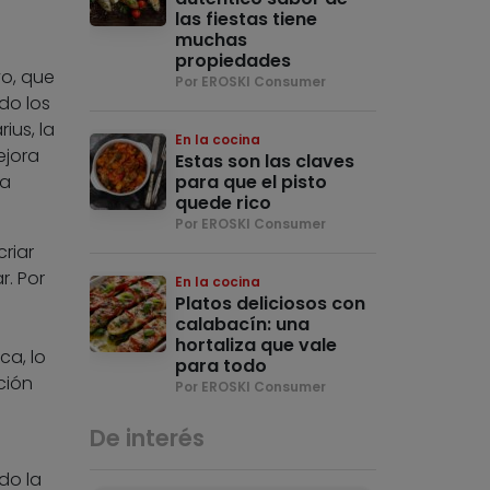
las fiestas tiene
muchas
propiedades
o, que
Por EROSKI Consumer
do los
ius, la
En la cocina
ejora
Estas son las claves
la
para que el pisto
quede rico
Por EROSKI Consumer
riar
r. Por
En la cocina
Platos deliciosos con
calabacín: una
hortaliza que vale
ca, lo
para todo
ción
Por EROSKI Consumer
De interés
do la