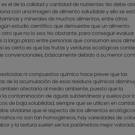
 es el de la calidad y cantidad de nutrientes. No debe olv
ciona con una imagen de alimento saludable y ello se est
itaminas y minerales de muchos alimentos, entre otros
ingún estudio científico que demuestre que un alimento
otro que no lo sea. No obstante, para conseguir evaluar
os a largo plazo entre personas que consuman esos alime
sí es cierto es que las frutas y verduras ecológicas conti
las convencionales, básicamente debido a su menor con
esticidas ni compuestos químico hace prever que las
s de la acumulación de esos residuos químicos disminu
 también afectaría al medio ambiente, puesto que la
 la contaminación de aguas subterráneas y suelos por l
nicos de baja solubilidad, siempre que se utilicen en canti
ebe olvidarse que el aspecto de los alimentos ecológicos
amaños no son tan homogéneos, hay variedades de color
bor y la textura suelen ser los parámetros mejor valorado