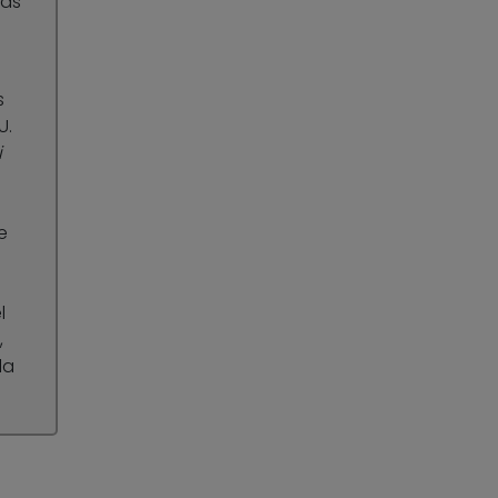
tas
s
U.
i
n
e
l
,
la