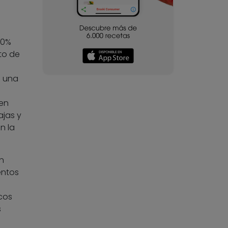
40%
to de
n una
en
ajas y
n la
n
entos
cos
s