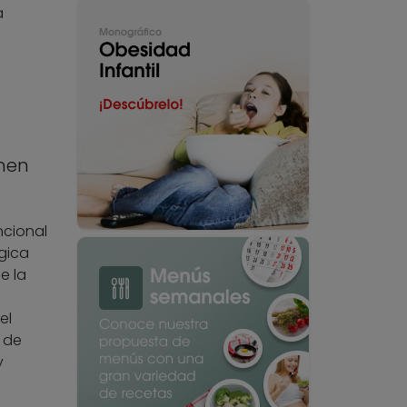
a
men
ncional
gica
e la
el
 de
y