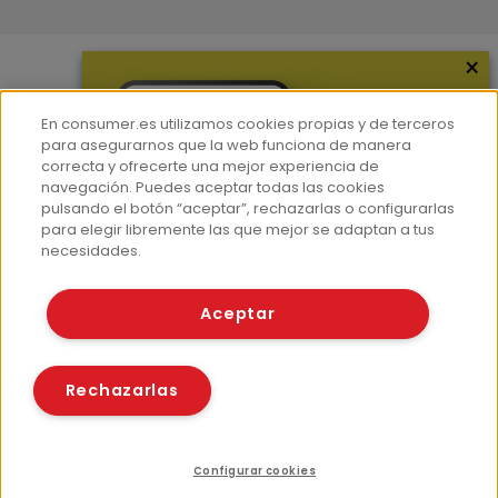
×
Más información
En consumer.es utilizamos cookies propias y de terceros
¿Quiénes somos?
para asegurarnos que la web funciona de manera
correcta y ofrecerte una mejor experiencia de
Hemeroteca
navegación. Puedes aceptar todas las cookies
Contacto
pulsando el botón “aceptar”, rechazarlas o configurarlas
para elegir libremente las que mejor se adaptan a tus
Prensa
necesidades.
Corpus Lingüístico Consumer
Aceptar
© Fundación EROSKI
Aviso legal
Políticas de privacidad
Rechazarlas
Políticas de cookies
Configurar cookies