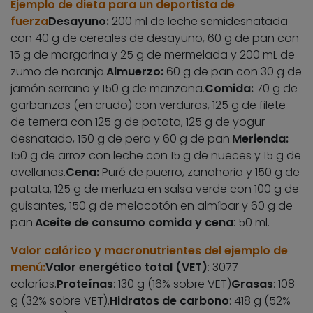
Ejemplo de dieta para un deportista de
fuerza
Desayuno:
200 ml de leche semidesnatada
con 40 g de cereales de desayuno, 60 g de pan con
15 g de margarina y 25 g de mermelada y 200 mL de
zumo de naranja.
Almuerzo:
60 g de pan con 30 g de
jamón serrano y 150 g de manzana.
Comida:
70 g de
garbanzos (en crudo) con verduras, 125 g de filete
de ternera con 125 g de patata, 125 g de yogur
desnatado, 150 g de pera y 60 g de pan.
Merienda:
150 g de arroz con leche con 15 g de nueces y 15 g de
avellanas.
Cena:
Puré de puerro, zanahoria y 150 g de
patata, 125 g de merluza en salsa verde con 100 g de
guisantes, 150 g de melocotón en almíbar y 60 g de
pan.
Aceite de consumo comida y cena
: 50 ml.
Valor calórico y macronutrientes del ejemplo de
menú:
Valor energético total (VET)
: 3077
calorías.
Proteínas
: 130 g (16% sobre VET)
Grasas
: 108
g (32% sobre VET).
Hidratos de carbono
: 418 g (52%