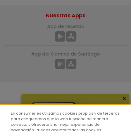
Nuestras Apps
App de recetas
App del Camino de Santiago
×
Más información
¿Quiénes somos?
En consumer.es utilizamos cookies propias y de terceros
Hemeroteca
para asegurarnos que la web funciona de manera
correcta y ofrecerte una mejor experiencia de
Contacto
navegación. Puedes aceptar todas las cookies