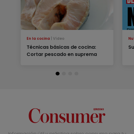
En la cocina
Vídeo
Nu
Técnicas básicas de cocina:
Su
Cortar pescado en suprema
Información útil y práctica sobre consumo para tu