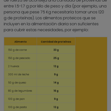
de fuerza se aconseja una cantidad de proteínas de
entre 1.5-1.7 g por kilo de peso y día (por ejemplo, una
persona que pese 75 Kg necesitaría tomar unos 120
g de proteínas). Los alimentos proteicos que se
incluyen en la alimentación diaria son suficientes
para cubrir estas necesidades, por ejemplo:
Alimento
Cantidad de proteínas
150 g de carne
33 g
150 g de pescado
25 g
2 huevos
12 g
300 ml de leche
9 g
50 g de queso
14 g
80 g de legumbres
16 g
100 g de pan
9 g
100 g de pasta
12 g