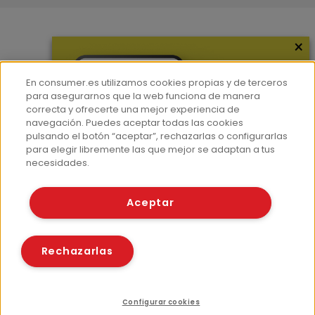
×
Más información
¿Quiénes somos?
En consumer.es utilizamos cookies propias y de terceros
Hemeroteca
para asegurarnos que la web funciona de manera
correcta y ofrecerte una mejor experiencia de
Contacto
navegación. Puedes aceptar todas las cookies
pulsando el botón “aceptar”, rechazarlas o configurarlas
Prensa
para elegir libremente las que mejor se adaptan a tus
Corpus Lingüístico Consumer
necesidades.
© Fundación EROSKI
Aceptar
Aviso legal
Políticas de privacidad
Políticas de cookies
Rechazarlas
Configurar cookies