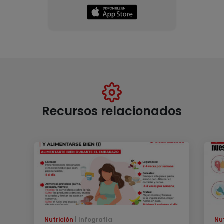
Recursos relacionados
Nutrición
Infografía
Nu