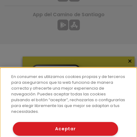
App del Camino de Santiago
×
Más información
¿Quiénes somos?
En consumer.es utilizamos cookies propias y de terceros
Hemeroteca
para asegurarnos que la web funciona de manera
correcta y ofrecerte una mejor experiencia de
Contacto
navegación. Puedes aceptar todas las cookies
pulsando el botón “aceptar”, rechazarlas o configurarlas
Prensa
para elegir libremente las que mejor se adaptan a tus
Corpus Lingüístico Consumer
necesidades.
© Fundación EROSKI
Aceptar
Aviso legal
Políticas de privacidad