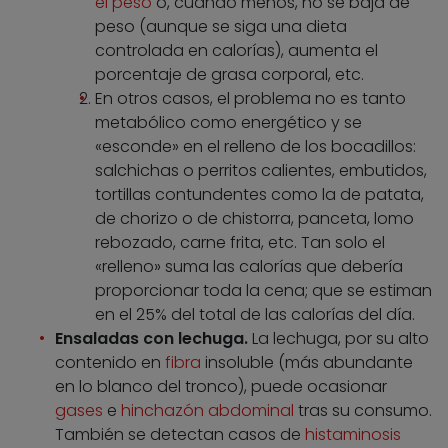
el peso
o, cuando menos, no se baja de
peso (aunque se siga una dieta
controlada en calorías), aumenta el
porcentaje de grasa corporal, etc.
En otros casos, el problema no es tanto
metabólico como energético y se
«esconde» en el relleno de los bocadillos:
salchichas o perritos calientes, embutidos,
tortillas contundentes como la de patata,
de chorizo o de chistorra, panceta, lomo
rebozado, carne frita, etc. Tan solo el
«relleno» suma las calorías que debería
proporcionar toda la cena; que se estiman
en el 25% del total de las calorías del día.
Ensaladas con lechuga.
La lechuga, por su alto
contenido en
fibra
insoluble (más abundante
en lo blanco del tronco), puede ocasionar
gases
e
hinchazón abdominal
tras su consumo.
También se detectan casos de
histaminosis