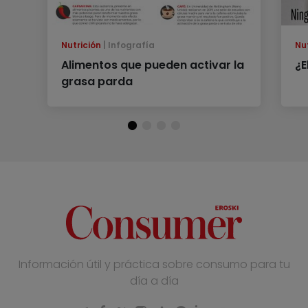
Nutrición
Infografía
Nu
Alimentos que pueden activar la
¿E
grasa parda
Información útil y práctica sobre consumo para tu
día a día