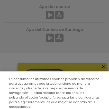
App de recetas
App del Camino de Santiago
×
Más información
¿Quiénes somos?
En consumer.es utilizamos cookies propias y de terceros
Hemeroteca
para asegurarnos que la web funciona de manera
correcta y ofrecerte una mejor experiencia de
Contacto
navegación. Puedes aceptar todas las cookies
pulsando el botón “aceptar”, rechazarlas o configurarlas
Prensa
para elegir libremente las que mejor se adaptan a tus
Corpus Lingüístico Consumer
necesidades.