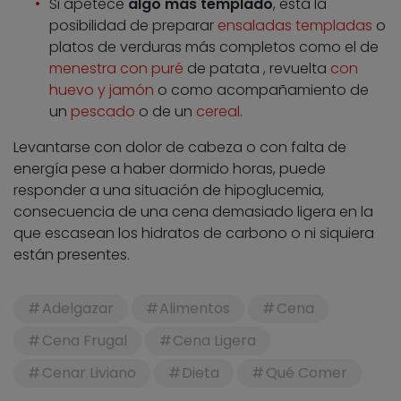
Si apetece
algo más templado
, está la
posibilidad de preparar
ensaladas templadas
o
platos de verduras más completos como el de
menestra con puré
de patata , revuelta
con
huevo y jamón
o como acompañamiento de
un
pescado
o de un
cereal
.
Levantarse con dolor de cabeza o con falta de
energía pese a haber dormido horas, puede
responder a una situación de hipoglucemia,
consecuencia de una cena demasiado ligera en la
que escasean los hidratos de carbono o ni siquiera
están presentes.
Adelgazar
Alimentos
Cena
Cena Frugal
Cena Ligera
Cenar Liviano
Dieta
Qué Comer