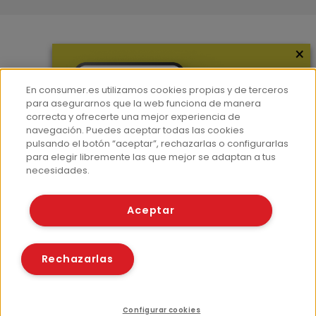
×
Más información
¿Quiénes somos?
En consumer.es utilizamos cookies propias y de terceros
Hemeroteca
para asegurarnos que la web funciona de manera
correcta y ofrecerte una mejor experiencia de
Contacto
navegación. Puedes aceptar todas las cookies
pulsando el botón “aceptar”, rechazarlas o configurarlas
Prensa
para elegir libremente las que mejor se adaptan a tus
Corpus Lingüístico Consumer
necesidades.
© Fundación EROSKI
Aceptar
Aviso legal
Políticas de privacidad
Políticas de cookies
Rechazarlas
Configurar cookies