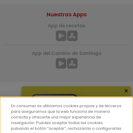
Nuestras Apps
App de recetas
App del Camino de Santiago
×
Más información
En consumer.es utilizamos cookies propias y de terceros
¿Quiénes somos?
para asegurarnos que la web funciona de manera
correcta y ofrecerte una mejor experiencia de
Hemeroteca
navegación. Puedes aceptar todas las cookies
Contacto
pulsando el botón “aceptar”, rechazarlas o configurarlas