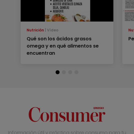
Nutrición
Vídeo
Nu
Qué son los ácidos grasos
Pe
omega y en qué alimentos se
encuentran
Información útil y práctica sobre consumo para tu