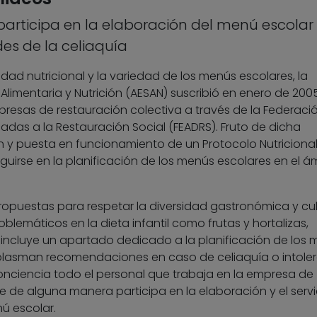
participa en la elaboración del menú escolar
es de la celiaquía
idad nutricional y la variedad de los menús escolares, la
limentaria y Nutrición (AESAN) suscribió en enero de 200
presas de restauración colectiva a través de la Federaci
das a la Restauración Social (FEADRS). Fruto de dicha
n y puesta en funcionamiento de un Protocolo Nutriciona
uirse en la planificación de los menús escolares en el á
 propuestas para respetar la diversidad gastronómica y cul
blemáticos en la dieta infantil como frutas y hortalizas,
ncluye un apartado dedicado a la planificación de los 
e plasman recomendaciones en caso de celiaquía o intole
ciencia todo el personal que trabaja en la empresa de
e de alguna manera participa en la elaboración y el servi
ú escolar.