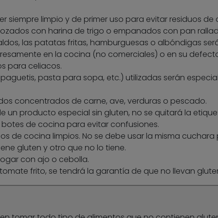
ser siempre limpio y de primer uso para evitar residuos de 
bozados con harina de trigo o empanados con pan rallad
aldos, las patatas fritas, hamburguesas o albóndigas ser
resamente en la cocina (no comerciales) o en su defect
 para celiacos.
aguetis, pasta para sopa, etc.) utilizadas serán especia
ldos concentrados de carne, ave, verduras o pescado.
e un producto especial sin gluten, no se quitará la etique
 botes de cocina para evitar confusiones.
ilios de cocina limpios. No se debe usar la misma cuchara
ene gluten y otro que no lo tiene.
ogar con ajo o cebolla.
tomate frito, se tendrá la garantía de que no llevan glute
den tomar todo tipo de alimentos que no contienen glute