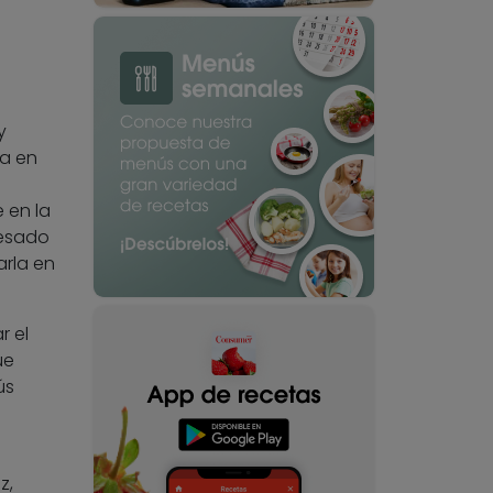
y
ra en
 en la
cesado
arla en
r el
ue
ús
z,