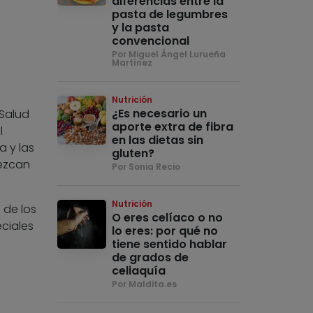
diferencias entre la
pasta de legumbres
y la pasta
convencional
Por Miguel Ángel Lurueña
Martínez
Nutrición
¿Es necesario un
 Salud
aporte extra de fibra
l
en las dietas sin
a y las
gluten?
rezcan
Por Sonia Recio
Nutrición
 de los
O eres celíaco o no
ciales
lo eres: por qué no
tiene sentido hablar
de grados de
celiaquía
Por Maldita.es