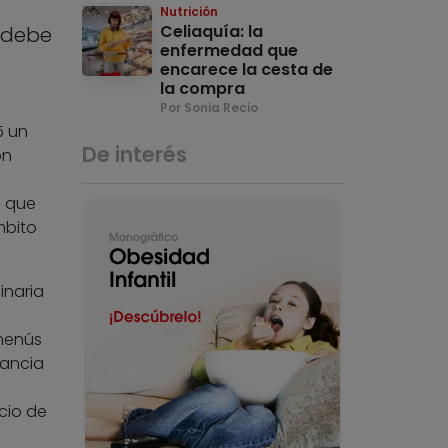
Nutrición
Celiaquía: la
 debe
enfermedad que
encarece la cesta de
la compra
Por Sonia Recio
5 un
De interés
ón
l que
mbito
inaria
menús
rancia
cio de