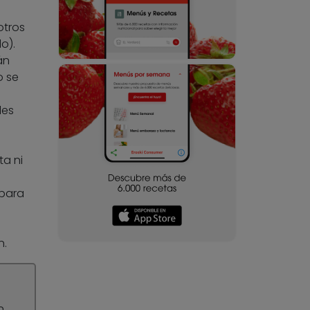
otros
o).
án
o se
les
ta ni
 para
n.
n