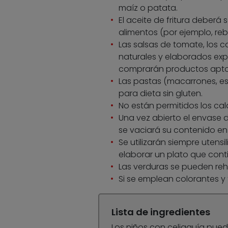
maíz o patata.
El aceite de fritura deberá 
alimentos (por ejemplo, re
Las salsas de tomate, los c
naturales y elaborados exp
comprarán productos aptos
Las pastas (macarrones, esp
para dieta sin gluten.
No están permitidos los ca
Una vez abierto el envase d
se vaciará su contenido en
Se utilizarán siempre utens
elaborar un plato que conti
Las verduras se pueden reh
Si se emplean colorantes y 
Lista de ingredientes
Los niños con celiaquía pue