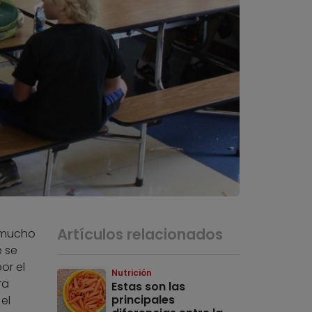
Artículos relacionados
 mucho
e se
or el
Nutrición
ra
Estas son las
principales
el