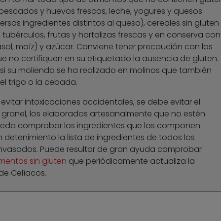
pescados y huevos frescos, leche, yogures y quesos
rsos ingredientes distintos al queso), cereales sin gluten
, tubérculos, frutas y hortalizas frescas y en conserva con
irasol, maíz) y azúcar. Conviene tener precaución con las
que no certifiquen en su etiquetado la ausencia de gluten.
i su molienda se ha realizado en molinos que también
l trigo o la cebada.
vitar intoxicaciones accidentales, se debe evitar el
granel, los elaborados artesanalmente que no estén
ueda comprobar los ingredientes que los componen.
n detenimiento la lista de ingredientes de todos los
nvasados. Puede resultar de gran ayuda comprobar
imentos sin gluten
que periódicamente actualiza la
de Celíacos.