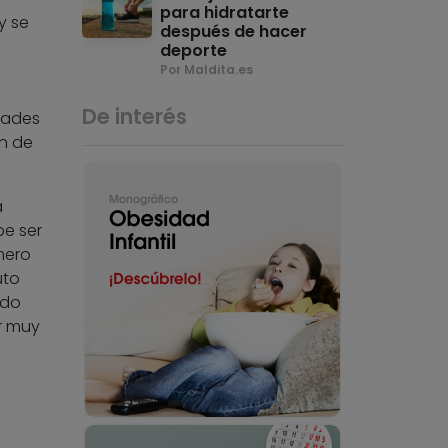
para hidratarte
y se
después de hacer
deporte
Por Maldita.es
De interés
dades
n de
a
be ser
mero
uto
ado
r muy