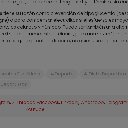
e beber agua, aunque no se tenga sed, y al término, sin du
s
tiene su razón como prevención de hipoglucemia (de
gre) o para compensar electrolitos si el esfuerzo es mayo
ente es caluroso y húmedo. Puede ser también una alter
 realiza una prueba extraordinaria, pero una vez más, no 
rtista es quien practica deporte, no quien usa suplement
entos Dietéticos
Deporte
Dieta Deportista
Deportistas
gram
,
X
,
Threads
,
Facebook
,
Linkedin
,
Whatsapp
,
Telegram
Youtube