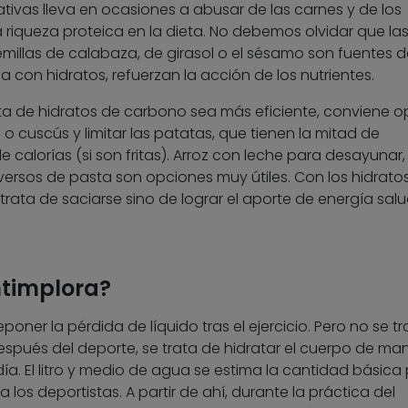
ativas lleva en ocasiones a abusar de las carnes y de los
iqueza proteica en la dieta. No debemos olvidar que la
semillas de calabaza, de girasol o el sésamo son fuentes d
con hidratos, refuerzan la acción de los nutrientes.
ta de hidratos de carbono sea más eficiente, conviene o
o cuscús y limitar las patatas, que tienen la mitad de
 calorías (si son fritas). Arroz con leche para desayunar,
versos de pasta son opciones muy útiles. Con los hidrato
 trata de saciarse sino de lograr el aporte de energía sal
ntimplora?
poner la pérdida de líquido tras el ejercicio. Pero no se tr
spués del deporte, se trata de hidratar el cuerpo de ma
día. El litro y medio de agua se estima la cantidad básica
los deportistas. A partir de ahí, durante la práctica del