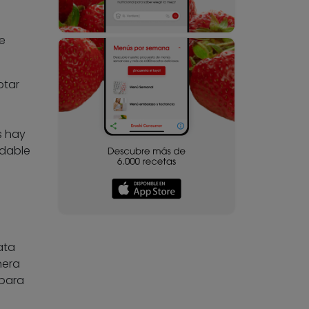
s
e
ptar
s hay
udable
ata
nera
 para