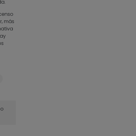
da.
scenso
r, más
nativa
hay
os
o