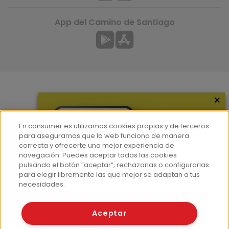
App del Camino de Santiago
×
Más información
¿Quiénes somos?
En consumer.es utilizamos cookies propias y de terceros
Hemeroteca
para asegurarnos que la web funciona de manera
correcta y ofrecerte una mejor experiencia de
Contacto
navegación. Puedes aceptar todas las cookies
pulsando el botón “aceptar”, rechazarlas o configurarlas
Prensa
para elegir libremente las que mejor se adaptan a tus
Corpus Lingüístico Consumer
necesidades.
© Fundación EROSKI
Aceptar
Aviso legal
Políticas de privacidad