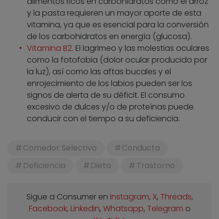
alimentos ricos en carbohidratos como el arroz
y la pasta requieren un mayor aporte de esta
vitamina, ya que es esencial para la conversión
de los carbohidratos en energía (glucosa).
Vitamina B2
. El lagrimeo y las molestias oculares
como la fotofobia (dolor ocular producido por
la luz), así como las aftas bucales y el
enrojecimiento de los labios pueden ser los
signos de alerta de su déficit. El consumo
excesivo de dulces y/o de proteínas puede
conducir con el tiempo a su deficiencia.
Comedor Selectivo
Conducta
Deficiencia
Dieta
Trastorno
Sigue a Consumer en
Instagram
,
X
,
Threads
,
Facebook
,
Linkedin
,
Whatsapp
,
Telegram
o