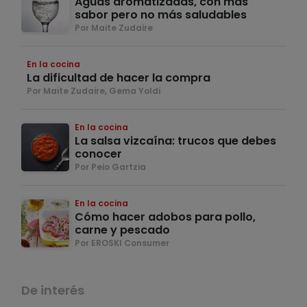
Aguas aromatizadas, con más
sabor pero no más saludables
Por Maite Zudaire
En la cocina
La dificultad de hacer la compra
Por Maite Zudaire, Gema Yoldi
En la cocina
La salsa vizcaína: trucos que debes
conocer
Por Peio Gartzia
En la cocina
Cómo hacer adobos para pollo,
carne y pescado
Por EROSKI Consumer
De interés