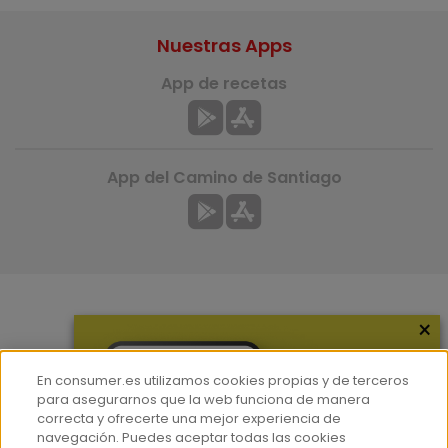
Nuestras Apps
App de recetas
App del Camino de Santiago
×
Más información
¿Quiénes somos?
En consumer.es utilizamos cookies propias y de terceros
Hemeroteca
para asegurarnos que la web funciona de manera
correcta y ofrecerte una mejor experiencia de
Contacto
navegación. Puedes aceptar todas las cookies