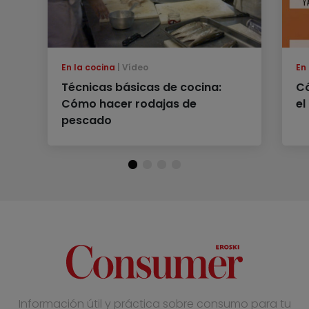
En la cocina
Vídeo
En
Técnicas básicas de cocina:
C
Cómo hacer rodajas de
el
pescado
Información útil y práctica sobre consumo para tu