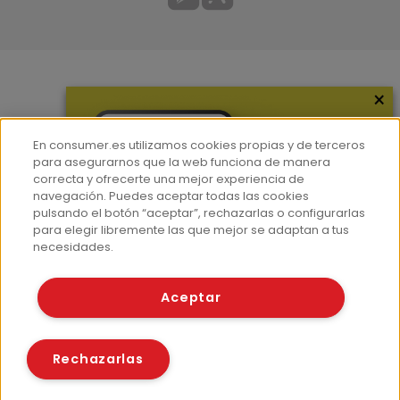
×
Más información
¿Quiénes somos?
En consumer.es utilizamos cookies propias y de terceros
Hemeroteca
para asegurarnos que la web funciona de manera
correcta y ofrecerte una mejor experiencia de
Contacto
navegación. Puedes aceptar todas las cookies
pulsando el botón “aceptar”, rechazarlas o configurarlas
Prensa
para elegir libremente las que mejor se adaptan a tus
Corpus Lingüístico Consumer
necesidades.
© Fundación EROSKI
Aceptar
Aviso legal
Políticas de privacidad
Políticas de cookies
Rechazarlas