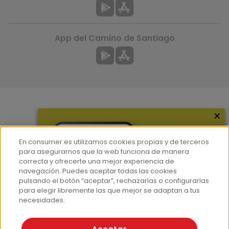
App del Camino de Santiago
×
Más información
¿Quiénes somos?
En consumer.es utilizamos cookies propias y de terceros
Hemeroteca
para asegurarnos que la web funciona de manera
correcta y ofrecerte una mejor experiencia de
Contacto
navegación. Puedes aceptar todas las cookies
pulsando el botón “aceptar”, rechazarlas o configurarlas
Prensa
para elegir libremente las que mejor se adaptan a tus
Corpus Lingüístico Consumer
necesidades.
© Fundación EROSKI
Aceptar