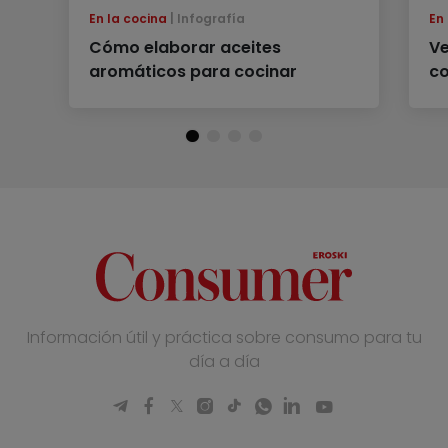
En la cocina
Infografía
En
Cómo elaborar aceites
Ve
aromáticos para cocinar
co
Información útil y práctica sobre consumo para tu
día a día