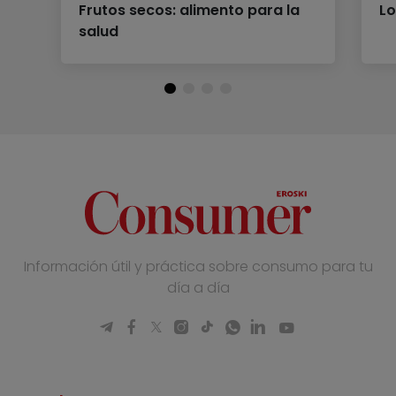
Frutos secos: alimento para la
Lo
salud
Información útil y práctica sobre consumo para tu
día a día