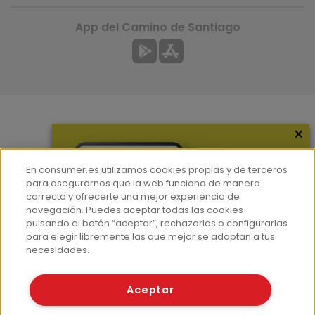
App del Camino de Santiago
×
Más información
¿Quiénes somos?
En consumer.es utilizamos cookies propias y de terceros
Hemeroteca
para asegurarnos que la web funciona de manera
correcta y ofrecerte una mejor experiencia de
Contacto
navegación. Puedes aceptar todas las cookies
pulsando el botón “aceptar”, rechazarlas o configurarlas
Prensa
para elegir libremente las que mejor se adaptan a tus
Corpus Lingüístico Consumer
necesidades.
© Fundación EROSKI
Aceptar
Aviso legal
Políticas de privacidad