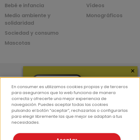
Bebé e infancia
Vídeos
Medio ambiente y
Monográficos
solidaridad
Sociedad y consumo
Mascotas
×
Nuestras Apps
App de recetas
En consumer.es utilizamos cookies propias y de terceros
para asegurarnos que la web funciona de manera
correcta y ofrecerte una mejor experiencia de
navegación. Puedes aceptar todas las cookies
pulsando el botón “aceptar”, rechazarlas o configurarlas
App del Camino de Santiago
para elegir libremente las que mejor se adaptan a tus
necesidades.
Aceptar