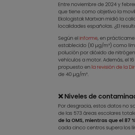
Entre noviembre de 2024 y febre
que tiene como objetivo la movi
Ekologistak Martxan midió la cal
localidades españolas. ¿El resu
Según el
informe
, en prácticame
establecido (10 µg/m³)
como lími
polución por dióxido de nitróge
vehículos a motor. Además, el 16
propuesto en
la revisión de la D
de 40 µg/m³.
❌ Niveles de contaminac
Por desgracia, estos datos no s
de las 573 áreas escolares total
de la OMS, mientras que el 87
cada cinco centros supera los lí