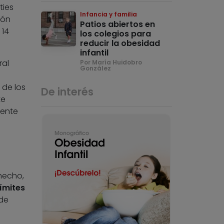
ties
Infancia y familia
ión
Patios abiertos en
 14
los colegios para
reducir la obesidad
infantil
ral
Por María Huidobro
González
 de los
De interés
te
gente
hecho,
límites
de