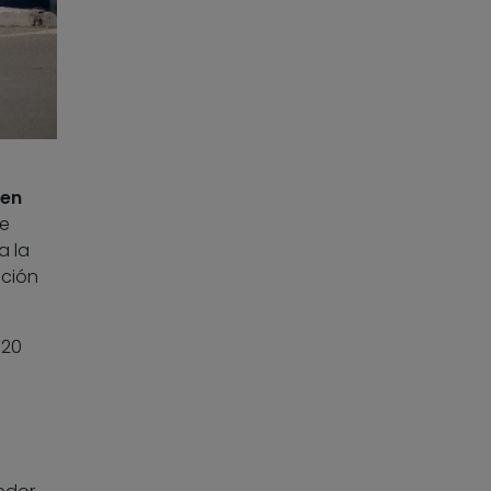
 en
de
a la
ación
 20