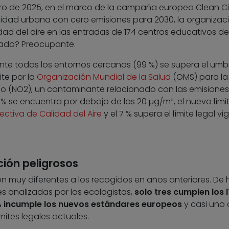
ro de 2025, en el marco de la campaña europea Clean Ci
lidad urbana con cero emisiones para 2030, la organizac
idad del aire en las entradas de 174 centros educativos de
ltado? Preocupante.
nte todos los entornos cercanos (99 %) se supera el umb
te por la
Organización Mundial de la Salud
(OMS) para la
no (NO2), un contaminante relacionado con las emisiones
 % se encuentra por debajo de los 20 µg/m³, el nuevo lími
irectiva de Calidad del Aire
y el 7 % supera el límite legal vi
ión peligrosos
on muy diferentes a los recogidos en años anteriores. De 
es analizadas por los ecologistas,
solo tres cumplen los 
 % incumple los nuevos estándares europeos
y casi uno 
mites legales actuales.