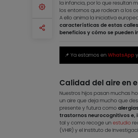
la infancia, por lo que resulta
los entornos que rodean a los c
A ello anima la iniciativa europea
características de estas calle
beneficios y cómo se pueden im
📌 Ya estamos en
WhatsApp
Calidad del aire en 
Nuestros hijos pasan muchas hor
un aire que deja mucho que dese
presente y futura como
alergia
trastornos neurocognitivos e,
tal y como recoge un
estudio
rec
(VHIR) y el Instituto de Investig