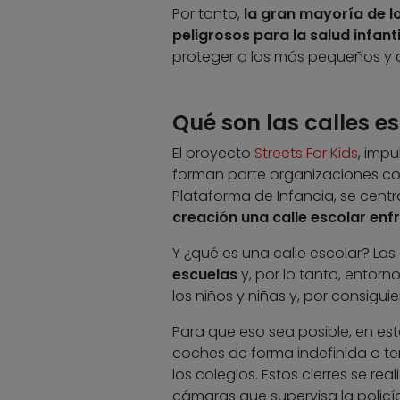
Por tanto,
la gran mayoría de l
peligrosos para la salud infanti
proteger a los más pequeños y a
Qué son las calles e
El proyecto
Streets For Kids
, imp
forman parte organizaciones com
Plataforma de Infancia, se centr
creación una calle escolar enf
Y ¿qué es una calle escolar? Las
escuelas
y, por lo tanto,
entorno
los niños y niñas y, por consigu
Para que eso sea posible, en est
coches de forma indefinida o te
los colegios. Estos cierres se r
cámaras que supervisa la policía