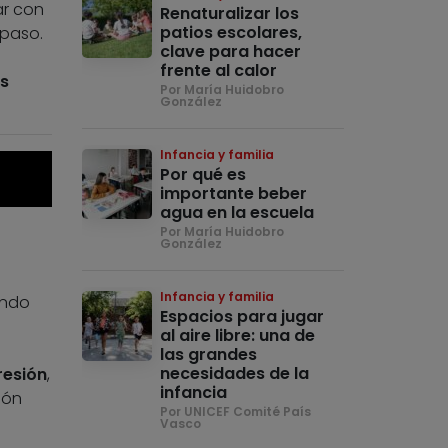
ar con
Renaturalizar los
patios escolares,
 paso.
clave para hacer
frente al calor
us
Por María Huidobro
González
Infancia y familia
Por qué es
importante beber
agua en la escuela
Por María Huidobro
González
Infancia y familia
ando
Espacios para jugar
al aire libre: una de
las grandes
necesidades de la
resión
,
infancia
ión
Por UNICEF Comité País
Vasco