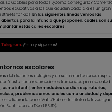
n más saludables para todos. ¿Cómo conseguirlo? Comenz
entros educativos a los que acuden cada día es un gran
 Streets for Kids.
En las siguientes líneas vemos las
s abiertas para la infancia que proponen, cuáles son s
plantar estas calles escolares.
y
Telegram
. ¡Entra y síguenos!
entornos escolares
as del día en los colegios y en sus inmediaciones respir
ar. Y esto tiene repercusiones tremendas para su salud
s, asma infantil, enfermedades cardiorrespiratorias,
 incluso, problemas emocionales como ansiedad y dep
iente liderado por el Vall d’Hebron Instituto de Investigac
ación Sant Joan de Déu (IRSJD).