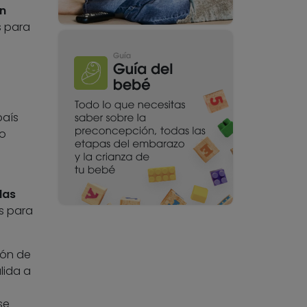
n
s para
país
 o
las
s para
ión de
lida a
se