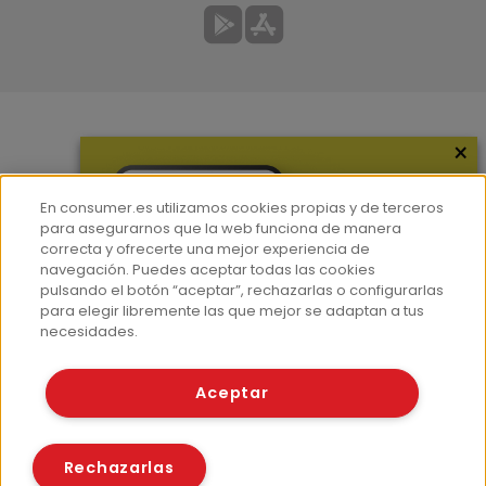
×
Más información
¿Quiénes somos?
En consumer.es utilizamos cookies propias y de terceros
Hemeroteca
para asegurarnos que la web funciona de manera
correcta y ofrecerte una mejor experiencia de
Contacto
navegación. Puedes aceptar todas las cookies
pulsando el botón “aceptar”, rechazarlas o configurarlas
Prensa
para elegir libremente las que mejor se adaptan a tus
Corpus Lingüístico Consumer
necesidades.
© Fundación EROSKI
Aceptar
Aviso legal
Políticas de privacidad
Políticas de cookies
Rechazarlas