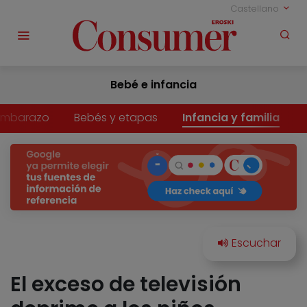
Castellano
Bebé e infancia
Embarazo
Bebés y etapas
Infancia y familia
El exceso de televisión