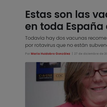
Estas son las va
en toda España 
Todavía hay dos vacunas recomenda
por rotavirus que no están subven
Por
María Huidobro González
27 de diciembre de 2