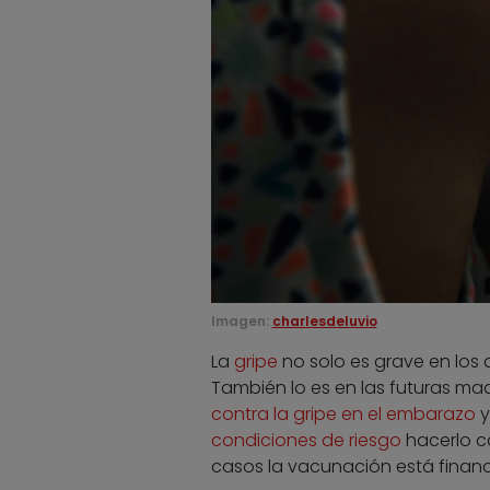
Imagen:
charlesdeluvio
La
gripe
no solo es grave en los
También lo es en las futuras ma
contra la gripe en el embarazo
y
condiciones de riesgo
hacerlo ca
casos la vacunación está finan