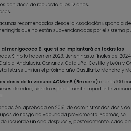
ses con dosis de recuerdo a los 12 años.
eses.
vacunas recomendadas desde la Asociación Española de
 meningitis que no están subvencionadas por el sistema p
 al menigococo B, que sí se implantará en todas las
das. Si no lo hacen en 2023, tienen hasta finales del 202
Galicia, Andalucía, Canarias, Cataluña, Castilla y León y Ga
sta lista se unirían el próximo año Castilla-La Mancha y Ma
res dosis de la vacuna 4CMenB (Bexsero)
a unos 106 eu
2 meses de edad, siendo especialmente importante vacuna
d.
ndación, aprobada en 2018, de administrar dos dosis de
upos de riesgo no vacunada previamente. Además, se
 de recuerdo un año después y, posteriormente, cada ci