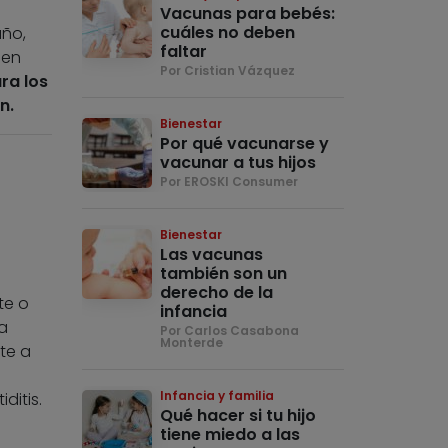
Vacunas para bebés:
cuáles no deben
año,
faltar
 en
Por Cristian Vázquez
ra los
n.
Bienestar
Por qué vacunarse y
vacunar a tus hijos
Por EROSKI Consumer
Bienestar
Las vacunas
también son un
derecho de la
te o
infancia
a
Por Carlos Casabona
Monterde
te a
Infancia y familia
ditis.
Qué hacer si tu hijo
tiene miedo a las