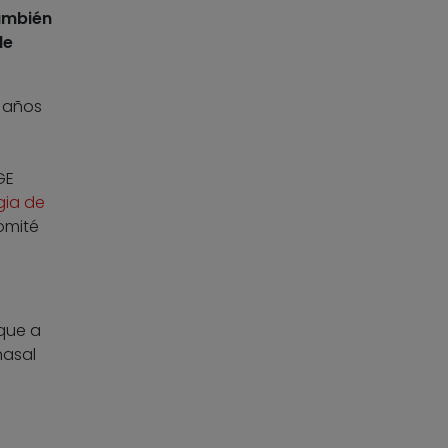
ambién
de
o años
GE
gia de
Comité
 que a
nasal