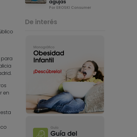
agujas
Por EROSKI Consumer
De interés
úblico
4 para
licia
drid.
ros
r en
 esta
nco