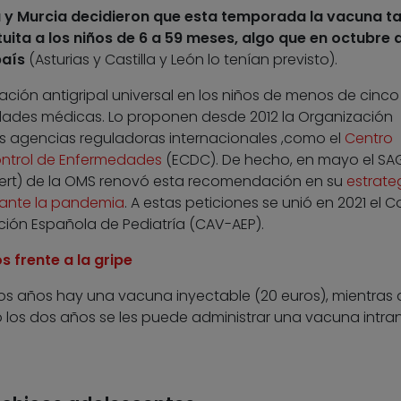
a y Murcia decidieron que esta temporada la vacuna t
uita a los niños de 6 a 59 meses, algo que en octubre 
país
(Asturias y Castilla y León lo tenían previsto).
nación antigripal universal en los niños de menos de cinc
idades médicas. Lo proponen desde 2012 la Organización
as agencias reguladoras internacionales ,como el
Centro
ontrol de Enfermedades
(ECDC). De hecho, en mayo el SA
pert) de la OMS renovó esta recomendación en su
estrate
rante la pandemia
. A estas peticiones se unió en 2021 el 
ión Española de Pediatría (CAV-AEP).
s frente a la gripe
dos años hay una vacuna inyectable (20 euros), mientras
los dos años se les puede administrar una vacuna intra