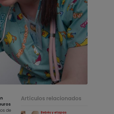
Artículos relacionados
on
euros
jos de
Bebés y etapas