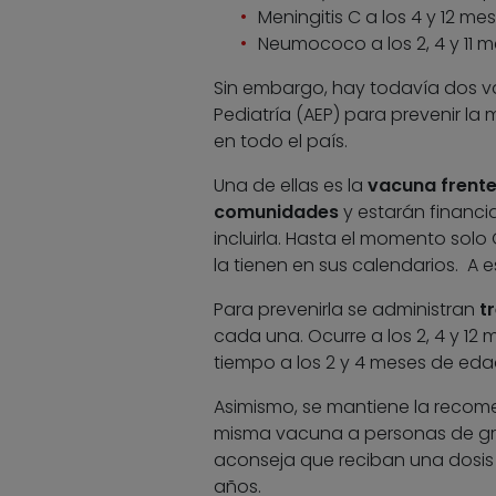
Meningitis C a los 4 y 12 me
Neumococo a los 2, 4 y 11 m
Sin embargo, hay todavía dos 
Pediatría (AEP) para prevenir la
en todo el país.
Una de ellas es la
vacuna frente
comunidades
y estarán financia
incluirla. Hasta el momento solo 
la tienen en sus calendarios. A e
Para prevenirla se administran
t
cada una. Ocurre a los 2, 4 y 1
tiempo a los 2 y 4 meses de eda
Asimismo, se mantiene la recome
misma vacuna a personas de gr
aconseja que reciban una dosis
años.