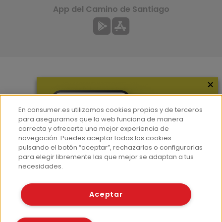
App del Camino de Santiago
×
Más información
¿Quiénes somos?
En consumer.es utilizamos cookies propias y de terceros
Hemeroteca
para asegurarnos que la web funciona de manera
correcta y ofrecerte una mejor experiencia de
Contacto
navegación. Puedes aceptar todas las cookies
pulsando el botón “aceptar”, rechazarlas o configurarlas
Prensa
para elegir libremente las que mejor se adaptan a tus
Corpus Lingüístico Consumer
necesidades.
© Fundación EROSKI
Aceptar
Aviso legal
Políticas de privacidad
Políticas de cookies