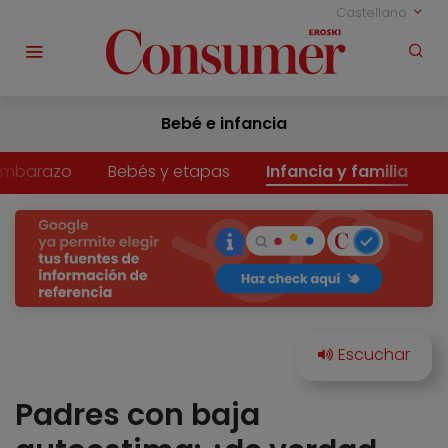
Castellano
Bebé e infancia
Embarazo
Bebés y etapas
Infancia y familia
Padres con baja