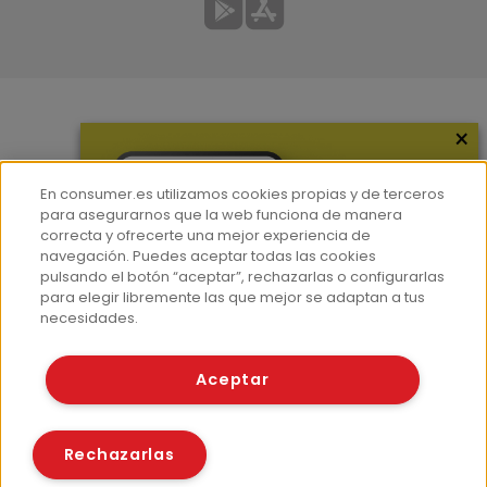
×
Más información
¿Quiénes somos?
En consumer.es utilizamos cookies propias y de terceros
Hemeroteca
para asegurarnos que la web funciona de manera
correcta y ofrecerte una mejor experiencia de
Contacto
navegación. Puedes aceptar todas las cookies
pulsando el botón “aceptar”, rechazarlas o configurarlas
Prensa
para elegir libremente las que mejor se adaptan a tus
Corpus Lingüístico Consumer
necesidades.
© Fundación EROSKI
Aceptar
Aviso legal
Políticas de privacidad
Políticas de cookies
Rechazarlas