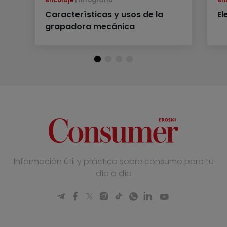
Características y usos de la
El
grapadora mecánica
Información útil y práctica sobre consumo para tu
día a día