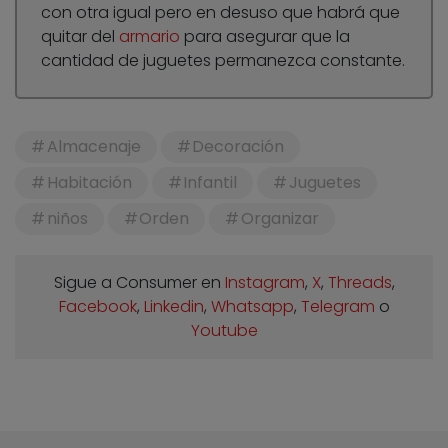
con otra igual pero en desuso que habrá que
quitar del
armario
para asegurar que la
cantidad de juguetes permanezca constante.
Almacenaje
Decoración
Habitación
Infantil
Juguetes
niños
Orden
Organizar
Sigue a Consumer en
Instagram
,
X
,
Threads
,
Facebook
,
Linkedin
,
Whatsapp
,
Telegram
o
Youtube