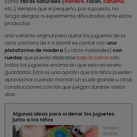
como
fibras naturales (
mimbre
, ratán,
cáñamo
,
etc.), siempre que el pequeño, por supuesto, no
tenga alergias ni experimente dificultades ante estos
productos.
Una variante original para quitar los juguetes de la
vista a la hora de ir a dormir es contar con
una
plataforma de madera
(u otros materiales)
con
ruedas
que pueda deslizarse
bajo la cama
con
todos los juguetes encima sin que sea necesario
guardarlos. Esta es una opción que los niños pueden
aprovechar cuando montan un puzle grande u otras
construcciones con las que juegan durante varios
días.
Algunas ideas para ordenar los juguetes
junto a los niños
Imagen:
Upsilon