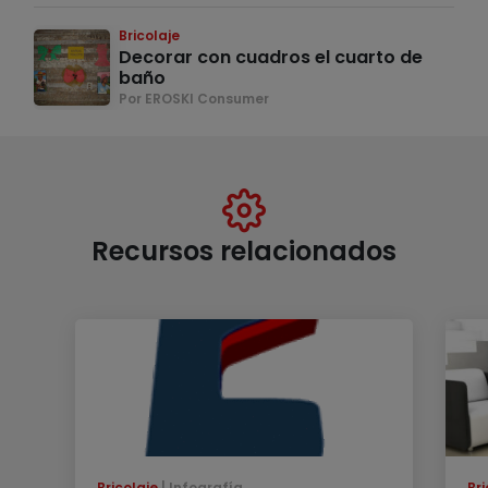
Bricolaje
Decorar con cuadros el cuarto de
baño
Por EROSKI Consumer
Recursos relacionados
Bricolaje
Infografía
Bri