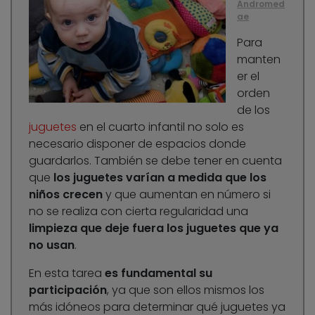
Andromed
ae
Para
manten
er el
orden
de los
juguetes
en el cuarto infantil no solo es
necesario disponer de espacios donde
guardarlos. También se debe tener en cuenta
que
los juguetes varían a medida que los
niños crecen
y que aumentan en número si
no se realiza con cierta regularidad una
limpieza que deje fuera los juguetes que ya
no usan
.
En esta tarea
es fundamental su
participación
, ya que son ellos mismos los
más idóneos para determinar qué juguetes ya