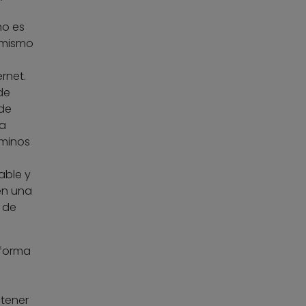
no es
l mismo
rnet.
de
 de
na
rminos
able y
en una
 de
 forma
tener