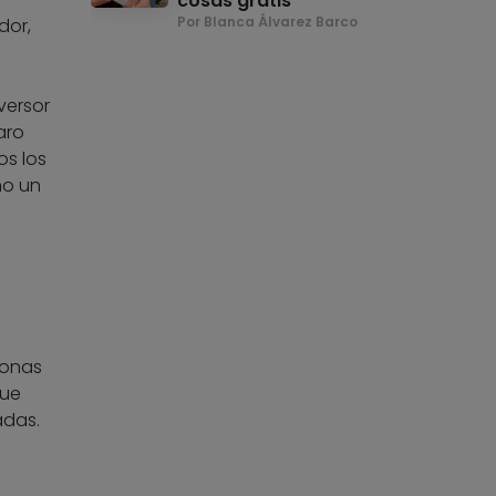
cosas gratis
Por Blanca Álvarez Barco
dor,
versor
aro
os los
mo un
sonas
que
adas.