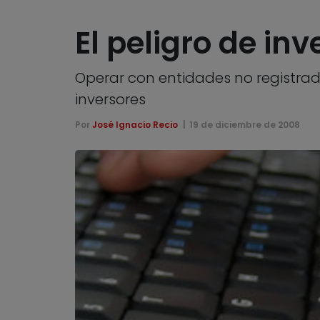
El peligro de inv
Operar con entidades no registrad
inversores
Por
José Ignacio Recio
19 de diciembre de 2008