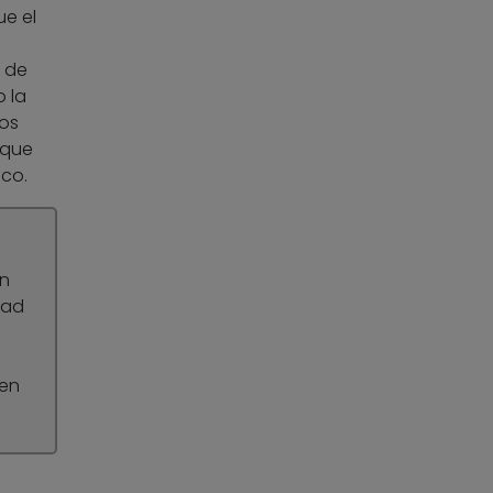
ue el
a de
 la
ios
 que
ico.
en
dad
 en