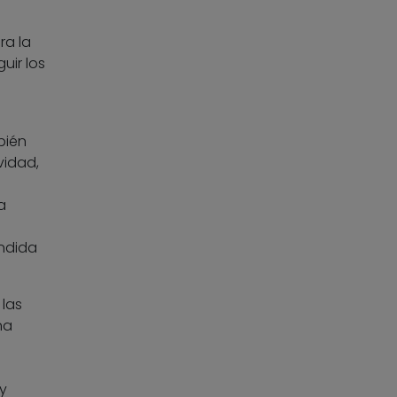
ra la
uir los
bién
vidad,
a
o
undida
 las
na
y