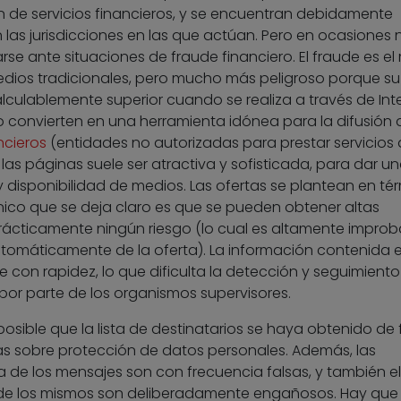
n de servicios financieros, y se encuentran debidamente
n las jurisdicciones en las que actúan. Pero en ocasiones 
larse ante situaciones de fraude financiero. El fraude es e
medios tradicionales, pero mucho más peligroso porque su
lculablemente superior cuando se realiza a través de Inte
o convierten en una herramienta idónea para la difusión 
ncieros
(entidades no autorizadas para prestar servicios
 las páginas suele ser atractiva y sofisticada, para dar u
y disponibilidad de medios. Las ofertas se plantean en té
nico que se deja claro es que se pueden obtener altas
prácticamente ningún riesgo (lo cual es altamente improb
utomáticamente de la oferta). La información contenida 
 con rapidez, lo que dificulta la detección y seguimiento
por parte de los organismos supervisores.
 posible que la lista de destinatarios se haya obtenido de
mas sobre protección de datos personales. Además, las
 de los mensajes son con frecuencia falsas, y también el
e los mismos son deliberadamente engañosos. Hay que 