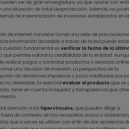
pueden ser de gran envergadura, ya que operar con ent
en una situación de total desprotección. Además, no podr
istemas de indemnización de inversores establecidos en l
és de Internet conviene tomar una serie de precaucione
a la información accesible a través de la red puede esta
na cuestión fundamental es
verificar la fecha de la últim
 que permite valorar la credibilidad de la entidad. Aunqu
e realizar pagos o contratar productos o servicios online
tomar una decisión de inversión. La perspectiva de la
opción de decisiones impulsivas y poco meditadas por p
as no deseadas. Es esencial
evaluar el producto
que se 
iado, tener en cuenta la liquidez y transparencia que ofre
imiento.
ial atención a los
hipervínculos
, que pueden dirigir a
uera de contexto, sin los necesarios avisos o aclaracion
ta que a veces se utilizan con el fin de dar apariencia d
emplo, una web que contenga una oferta no legítima o no