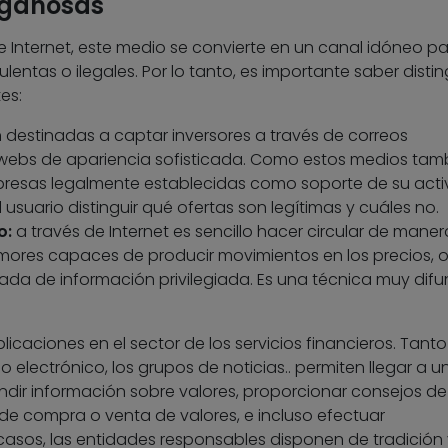
ngañosas
de Internet, este medio se convierte en un canal idóneo pa
lentas o ilegales. Por lo tanto, es importante saber disting
es:
 destinadas a captar inversores a través de correos
 webs de apariencia sofisticada. Como estos medios tam
resas legalmente establecidas como soporte de su acti
el usuario distinguir qué ofertas son legítimas y cuáles no.
o:
a través de Internet es sencillo hacer circular de maner
mores capaces de producir movimientos en los precios, 
esada de información privilegiada. Es una técnica muy dif
icaciones en el sector de los servicios financieros. Tanto
electrónico, los grupos de noticias.. permiten llegar a u
ndir información sobre valores, proporcionar consejos de
s de compra o venta de valores, e incluso efectuar
asos, las entidades responsables disponen de tradición 