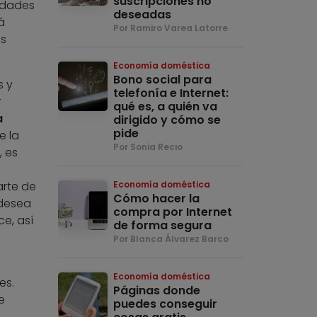
suscripciones no
idades
deseadas
á
Por Ramiro Varea Latorre
as
Economía doméstica
Bono social para
s y
telefonía e Internet:
r
qué es, a quién va
a
dirigido y cómo se
pide
e la
Por Sonia Recio
, es
arte de
Economía doméstica
Cómo hacer la
desea
compra por Internet
ce, así
de forma segura
Por Blanca Álvarez Barco
Economía doméstica
es.
Páginas donde
e
puedes conseguir