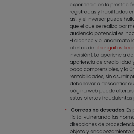
experiencia en la prestació
registradas y habilitadas e
así, y el inversor puede hal
que el que se realiza por 
audiencia potencial es inca
El alcance y el anonimato l
ofertas de
chiringuitos fina
inversión). La apariencia de
apariencia de credibilidad 
poco comprensibles, y lo ú
rentabilidades, sin asumir 
debe llevar a desconfiar a
página web puede alterarse
estas ofertas fraudulentas 
Correos no deseados
: Es
ilícita, vulnerando las nor
direcciones de procedencia
objeto y encabezamiento d