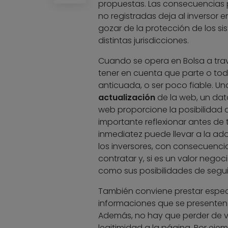
propuestas. Las consecuencias 
no registradas deja al inversor 
gozar de la protección de los s
distintas jurisdicciones.
Cuando se opera en Bolsa a trav
tener en cuenta que parte o tod
anticuada, o ser poco fiable. U
actualización
de la web, un dato
web proporcione la posibilidad d
importante reflexionar antes de 
inmediatez puede llevar a la ad
los inversores, con consecuenci
contratar y, si es un valor negoc
como sus posibilidades de segu
También conviene prestar espec
informaciones que se presenten f
Además, no hay que perder de vis
legitimidad a la página. Por ej