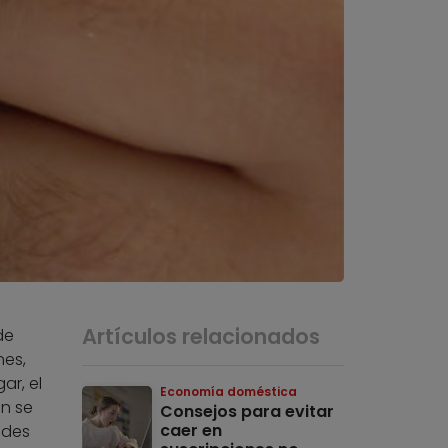
Artículos relacionados
de
nes,
gar, el
Economía doméstica
ón se
Consejos para evitar
caer en
ades