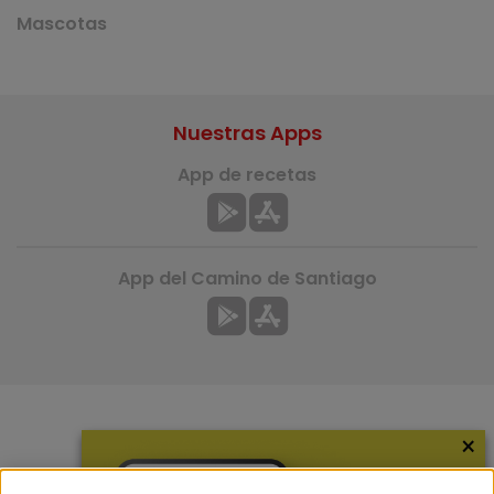
Mascotas
Nuestras Apps
App de recetas
App del Camino de Santiago
×
Más información
¿Quiénes somos?