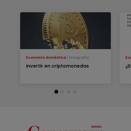
Economía doméstica
Infografía
Ec
Invertir en criptomonedas
¿E