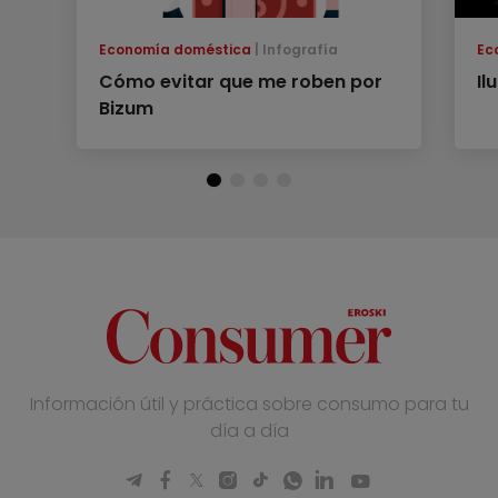
Economía doméstica
Infografía
Ec
Cómo evitar que me roben por
Il
Bizum
Información útil y práctica sobre consumo para tu
día a día