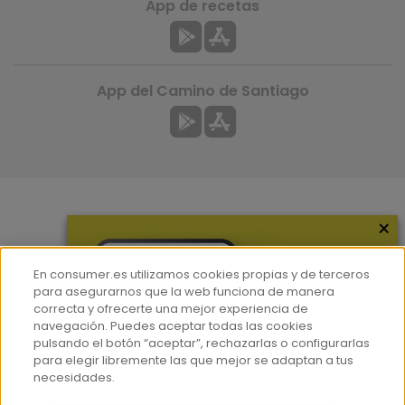
App de recetas
App del Camino de Santiago
×
Más información
¿Quiénes somos?
En consumer.es utilizamos cookies propias y de terceros
Hemeroteca
para asegurarnos que la web funciona de manera
correcta y ofrecerte una mejor experiencia de
Contacto
navegación. Puedes aceptar todas las cookies
pulsando el botón “aceptar”, rechazarlas o configurarlas
Prensa
para elegir libremente las que mejor se adaptan a tus
Corpus Lingüístico Consumer
necesidades.