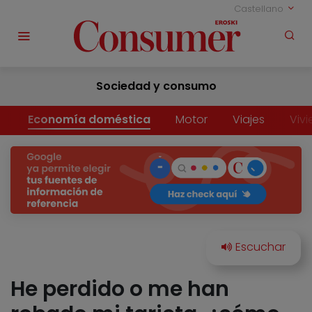
Castellano
Sociedad y consumo
Economía doméstica
Motor
Viajes
Viv
He perdido o me han