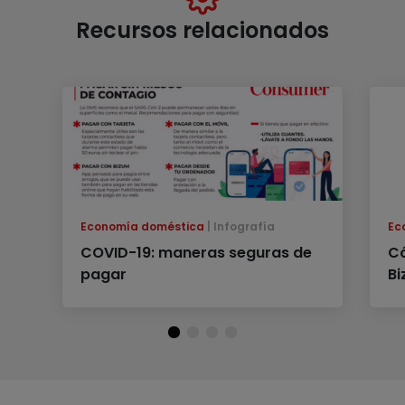
Recursos relacionados
Economía doméstica
Infografía
Ec
COVID-19: maneras seguras de
Có
pagar
B